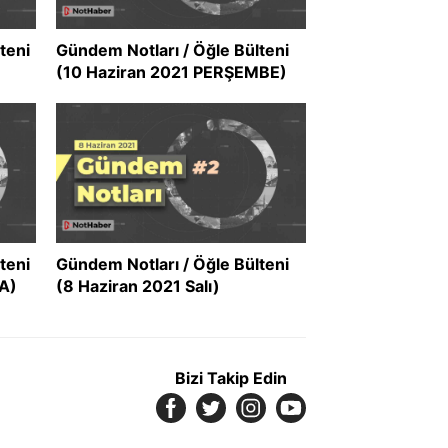
teni
Gündem Notları / Öğle Bülteni
(10 Haziran 2021 PERŞEMBE)
teni
Gündem Notları / Öğle Bülteni
A)
(8 Haziran 2021 Salı)
Bizi Takip Edin