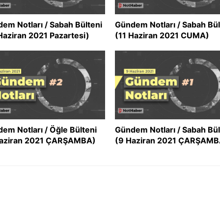
em Notları / Sabah Bülteni
Gündem Notları / Sabah Bül
Haziran 2021 Pazartesi)
(11 Haziran 2021 CUMA)
em Notları / Öğle Bülteni
Gündem Notları / Sabah Bül
Haziran 2021 ÇARŞAMBA)
(9 Haziran 2021 ÇARŞAMB