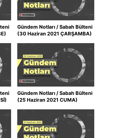
teni
Gündem Notları / Sabah Bülteni
BE)
(30 Haziran 2021 ÇARŞAMBA)
teni
Gündem Notları / Sabah Bülteni
Sİ)
(25 Haziran 2021 CUMA)