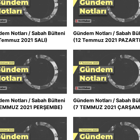
em Notları / Sabah Bülteni
Gündem Notları / Sabah Bül
Temmuz 2021 SALI)
(12 Temmuz 2021 PAZART
em Notları / Sabah Bülteni
Gündem Notları / Sabah Bül
TEMMUZ 2021 PERŞEMBE)
(7 TEMMUZ 2021 ÇARŞAM