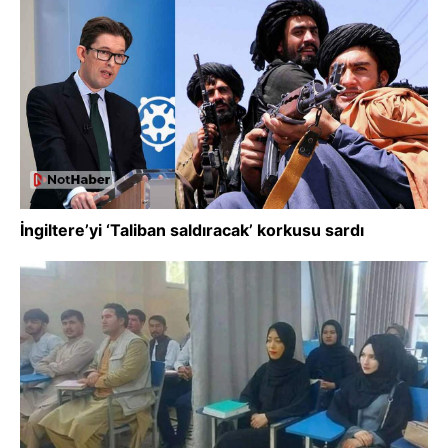
İngiltere’yi ‘Taliban saldıracak’ korkusu sardı