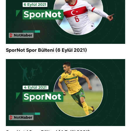
SporNot Spor Bülteni (6 Eylül 2021)