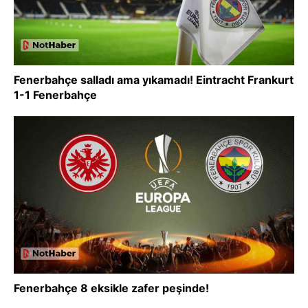
Fenerbahçe salladı ama yıkamadı! Eintracht Frankurt
1-1 Fenerbahçe
Fenerbahçe 8 eksikle zafer peşinde!