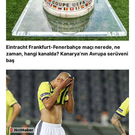
Eintracht Frankfurt-Fenerbahçe maçı nerede, ne
zaman, hangi kanalda? Kanarya’nın Avrupa serüveni
baş