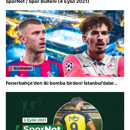
SporNot / Spor Bülteni (4 Eylül 2021)
Fenerbahçe’den iki bomba birden! İstanbul’dalar…