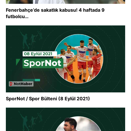
Fenerbahçe’de sakatlık kabusu! 4 haftada 9
futbolcu…
SporNot / Spor Bülteni (8 Eylül 2021)