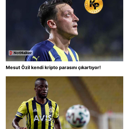
Mesut Özil kendi kripto parasını çıkartıyor!