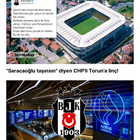
"Saracaoğlu taşınsın" diyen CHP'li Torun'a linç!