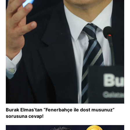
Burak Elmas’tan “Fenerbahçe ile dost musunuz”
sorusuna cevap!