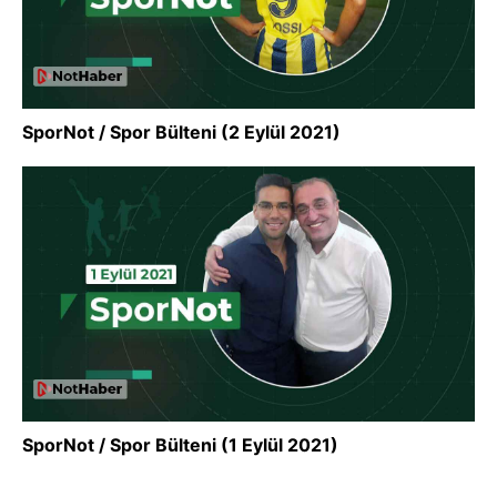
SporNot / Spor Bülteni (2 Eylül 2021)
SporNot / Spor Bülteni (1 Eylül 2021)