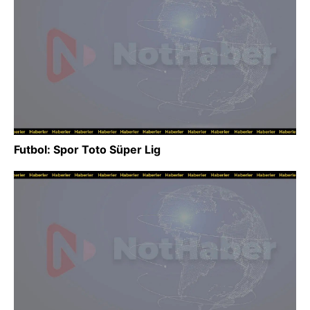
Futbol: Spor Toto Süper Lig