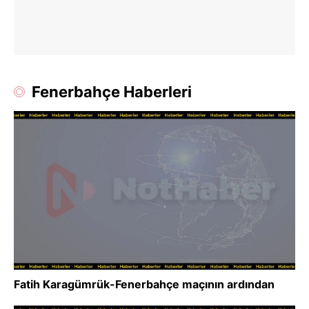
Fenerbahçe Haberleri
Fatih Karagümrük-Fenerbahçe maçının ardından