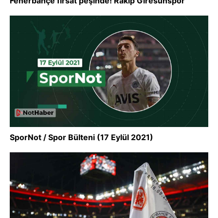
Fenerbahçe fırsat peşinde! Rakip Giresunspor
SporNot / Spor Bülteni (17 Eylül 2021)