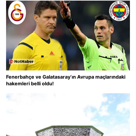
Fenerbahçe ve Galatasaray’ın Avrupa maçlarındaki
hakemleri belli oldu!