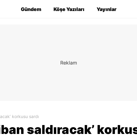
Gündem
Köşe Yazıları
Yayınlar
ıracak’ korkusu sardı
aliban saldıracak’ korku