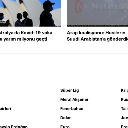
tralya’da Kovid-19 vaka
Arap koalisyonu: Husilerin
sı yarım milyonu geçti
Suudi Arabistan'a gönderdi
İHA imha edildi
Süper Lig
Kri
Meral Akşener
Rus
irleri
Fenerbahçe
Tal
Dolar
Joe
ayyip Erdoğan
Euro
Ere