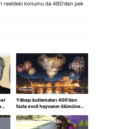
nin reeldeki konumu da ABD’den pek
eer
Yılbaşı kutlamaları 400'den
n
fazla evcil hayvanın ölümüne
neden oldu!