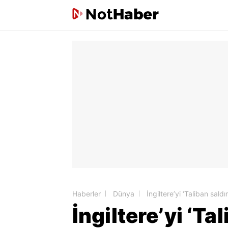
Haberler
Dünya
İngiltere’yi ‘Taliban sald
İngiltere’yi ‘T