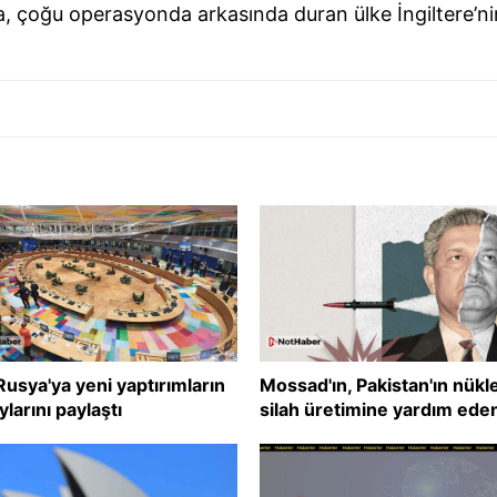
a, çoğu operasyonda arkasında duran ülke İngiltere’
Rusya'ya yeni yaptırımların
Mossad'ın, Pakistan'ın nükl
ylarını paylaştı
silah üretimine yardım ede
şirketleri bombalattığı iddia
edildi