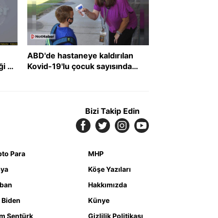
ABD'de hastaneye kaldırılan
ği 3
Kovid-19'lu çocuk sayısında
tehlikeli artış
Bizi Takip Edin
pto Para
MHP
ya
Köşe Yazıları
iban
Hakkımızda
 Biden
Künye
m Şentürk
Gizlilik Politikası