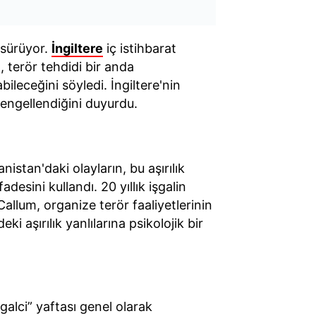
 sürüyor.
İngiltere
iç istihbarat
 terör tehdidi bir anda
bileceğini söyledi. İngiltere'nin
 engellendiğini duyurdu.
istan'daki olayların, bu aşırılık
esini kullandı. 20 yıllık işgalin
llum, organize terör faaliyetlerinin
i aşırılık yanlılarına psikolojik bir
şgalci” yaftası genel olarak