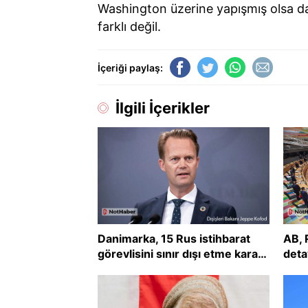
Washington üzerine yapışmış olsa d
farklı değil.
İçeriği paylaş:
İlgili İçerikler
Danimarka, 15 Rus istihbarat
AB, 
görevlisini sınır dışı etme kararı
deta
aldı