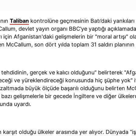
ının
Taliban
kontrolüne geçmesinin Batı’daki yankıları
llum, devlet yayın organı BBC’ye yaptığı açıklamada,
 için Afganistan'daki gelişmelerin bir "moral artışı" ola
ren McCallum, son dört yılda toplam 31 saldırı planının
tehdidinin, gerçek ve kalıcı olduğunu" belirterek "Afgan
receği ve yüreklendireceği konusunda hiç şüphe yok" ifad
azaltmada büyük ölçüde başarılı olduğunu belirten McCa
zı gelişmelerle bir gecede İngiltere ve diğer ülkelerdek
sunda uyardı.
 en karşıt olduğu ülkeler arasında yer alıyor. Dünyada “i