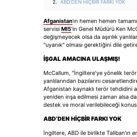
ABD’DEN HİÇBİR FARKI YOK
Afganistan
’ın hemen hemen tamam
servisi
MI5
'in Genel Müdürü Ken McCa
değişmeyecek olsa da aşırılık yanlıları
"uyanık" olması gerektiğini dile geti
İŞGAL AMACINA ULAŞMIŞ!
McCallum, "İngiltere'ye yönelik terör 
yanlılarından bazılarını cesaretlendi
Afganistan kaynaklı terör tehdidini 
yeniden inşa edilmesi zaman alsa da ba
destek ve moral verilebileceği konu
ABD’DEN HİÇBİR FARKI YOK
İngiltere, ABD ile birlikte Taliban’ın