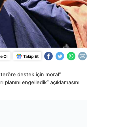
e Ol
Takip Et
 teröre destek için moral”
ı planını engelledik” açıklamasını