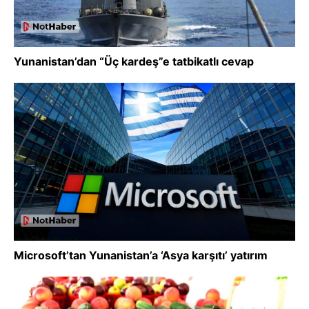
Yunanistan’dan “Üç kardeş”e tatbikatlı cevap
Microsoft’tan Yunanistan’a ‘Asya karşıtı’ yatırım