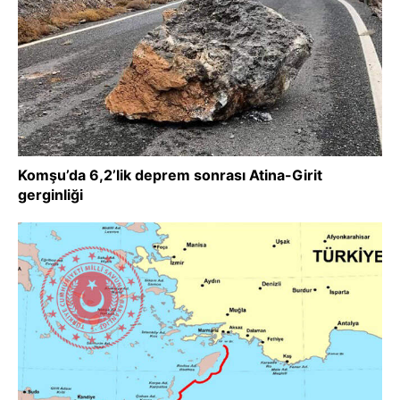
Komşu’da 6,2’lik deprem sonrası Atina-Girit
gerginliği