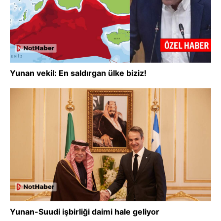
Yunan vekil: En saldırgan ülke biziz!
Yunan-Suudi işbirliği daimi hale geliyor