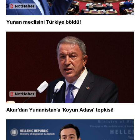
Yunan meclisini Türkiye böldü!
Akar’dan Yunanistan’a ‘Koyun Adası’ tepkisi!