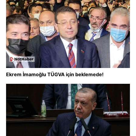
Ekrem İmamoğlu TÜGVA için beklemede!