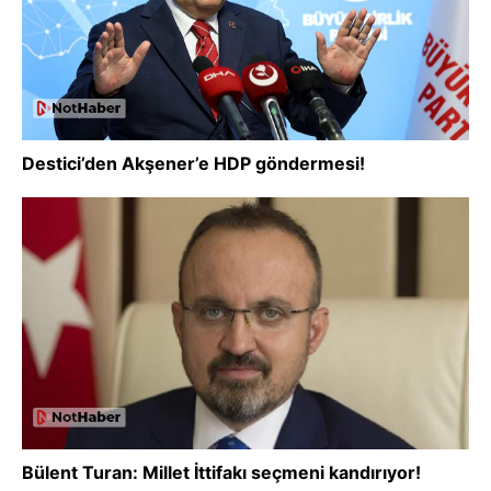
Destici’den Akşener’e HDP göndermesi!
Bülent Turan: Millet İttifakı seçmeni kandırıyor!