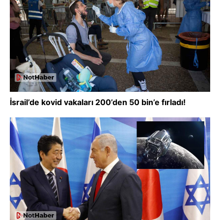
İsrail’de kovid vakaları 200’den 50 bin’e fırladı!