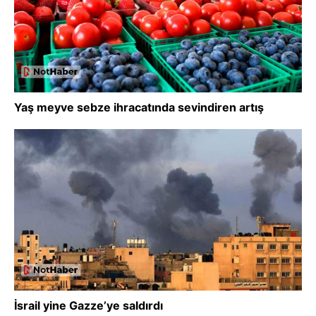
Yaş meyve sebze ihracatında sevindiren artış
İsrail yine Gazze’ye saldırdı