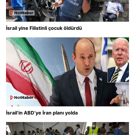
İsrail yine Filistinli çocuk öldürdü
İsrail’in ABD’ye İran planı yolda