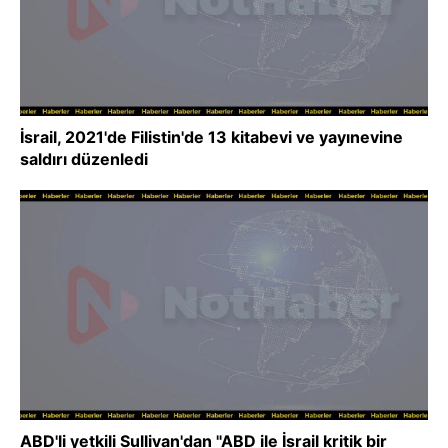
İsrail, 2021'de Filistin'de 13 kitabevi ve yayınevine
saldırı düzenledi
ABD'li yetkili Sullivan'dan "ABD ile İsrail kritik bir