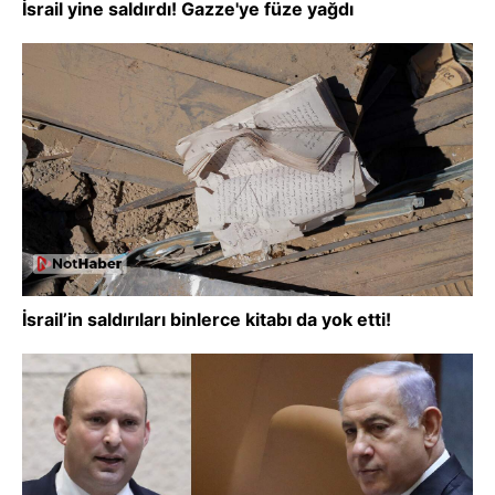
İsrail yine saldırdı! Gazze'ye füze yağdı
İsrail’in saldırıları binlerce kitabı da yok etti!