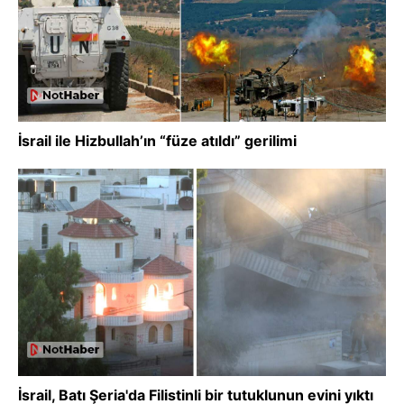
İsrail ile Hizbullah’ın “füze atıldı” gerilimi
İsrail, Batı Şeria'da Filistinli bir tutuklunun evini yıktı