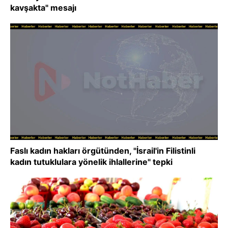
kavşakta" mesajı
Faslı kadın hakları örgütünden, "İsrail'in Filistinli
kadın tutuklulara yönelik ihlallerine" tepki