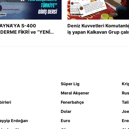
AYNA’YA S-400
Deniz Kuvvetleri Komutanlı
DERME FİKRİ ve “YENİ
iş yapan Kalkavan Grup çalı
ÇEKLİKTE TÜRKİYE” GİRİŞ
İslam’ı ve Müslümanları he
Sİ
aldı!
Süper Lig
Kri
Meral Akşener
Rus
irleri
Fenerbahçe
Tal
Dolar
Joe
ayyip Erdoğan
Euro
Ere