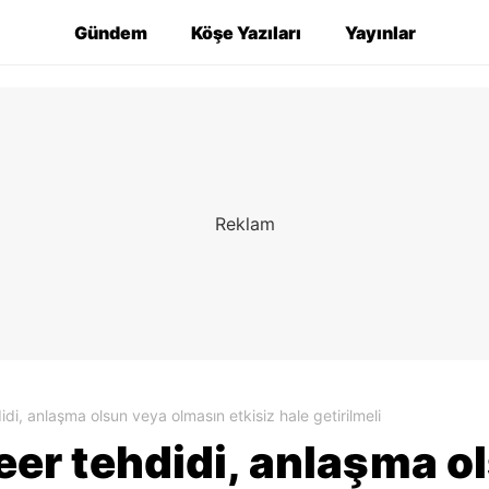
Gündem
Köşe Yazıları
Yayınlar
didi, anlaşma olsun veya olmasın etkisiz hale getirilmeli
kleer tehdidi, anlaşma 