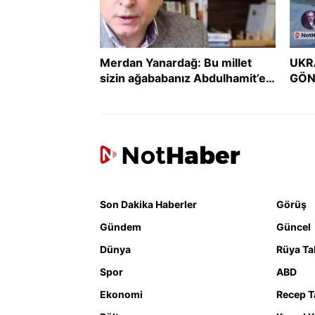
Merdan Yanardağ: Bu millet
UKR
sizin ağababanız Abdulhamit’e
GÖN
boyun eğmedi, size mi eğecek?
GER
DER
Son Dakika Haberler
Görüş
Gündem
Güncel
Dünya
Rüya Tab
Spor
ABD
Ekonomi
Recep T