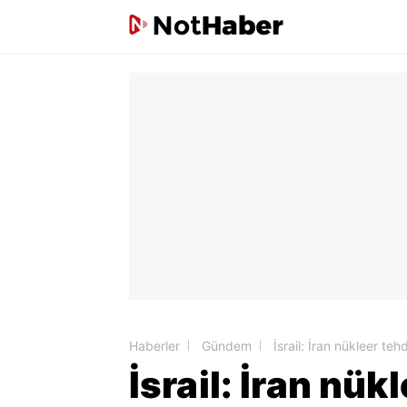
Haberler
Gündem
İsrail: İran nükleer teh
İsrail: İran nü