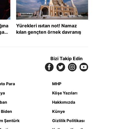
ğına
Yürekleri ısıtan not! Namaz
şanı
kılan gençten örnek davranış
def
Bizi Takip Edin
pto Para
MHP
ya
Köşe Yazıları
iban
Hakkımızda
 Biden
Künye
m Şentürk
Gizlilik Politikası