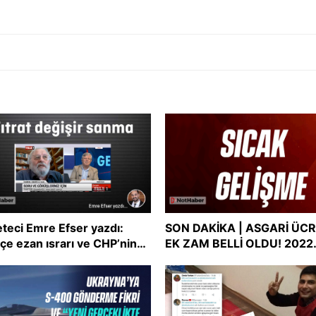
teci Emre Efser yazdı:
SON DAKİKA | ASGARİ ÜC
çe ezan ısrarı ve CHP’nin
EK ZAM BELLİ OLDU! 2022
şmacı tutum uyumsuzluğu
asgari ücreti ne kadar oldu
Asgari ücret zammı