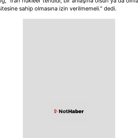
 "İran nükleer tehdidi, bir anlaşma olsun ya da olması
asitesine sahip olmasına izin verilmemeli." dedi.