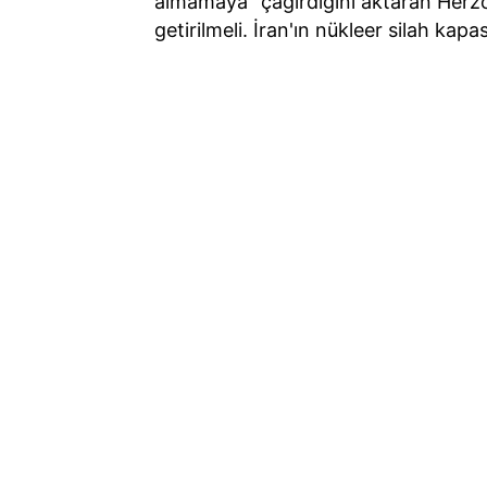
almamaya" çağırdığını aktaran Herzog,
getirilmeli. İran'ın nükleer silah kap