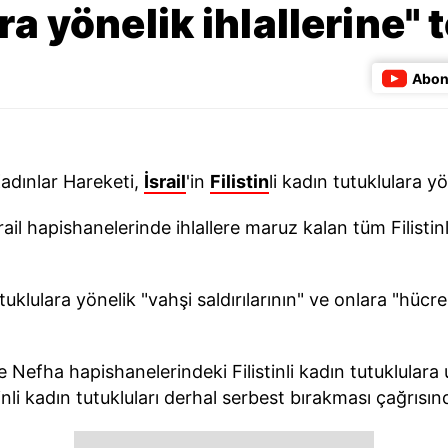
a yönelik ihlallerine" 
Abon
Kadınlar Hareketi,
İsrail
'in
Filistin
li kadın tutuklulara yö
rail hapishanelerinde ihlallere maruz kalan tüm Filisti
tutuklulara yönelik "vahşi saldırılarının" ve onlara "hüc
 ve Nefha hapishanelerindeki Filistinli kadın tutuklula
stinli kadın tutukluları derhal serbest bırakması çağrısı