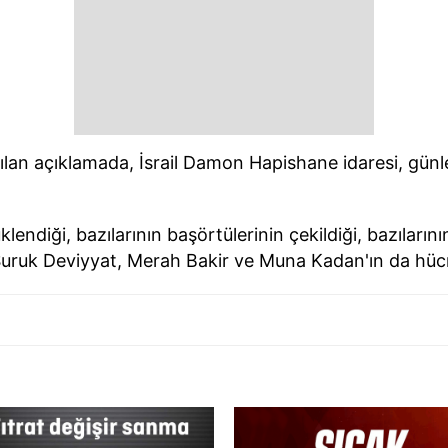
ılan açıklamada, İsrail Damon Hapishane idaresi, günlerd
lendiği, bazılarının başörtülerinin çekildiği, bazılarının
uruk Deviyyat, Merah Bakir ve Muna Kadan'ın da hücre 