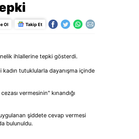
tepki
e Ol
Takip Et
nelik ihlallerine tepki gösterdi.
nli kadın tutuklularla dayanışma içinde
re cezası vermesinin" kınandığı
ra uygulanan şiddete cevap vermesi
nda bulunuldu.