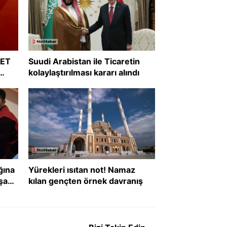
RET
Suudi Arabistan ile Ticaretin
kolaylaştırılması kararı alındı
?
ğına
Yürekleri ısıtan not! Namaz
şanı
kılan gençten örnek davranış
def