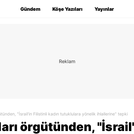
Gündem
Köşe Yazıları
Yayınlar
ünden, "İsrail'in Filistinli kadın tutuklulara yönelik ihlallerine" tepki
arı örgütünden, "İsrail'i