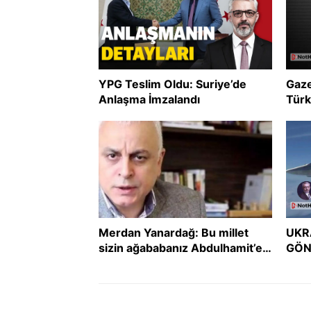
YPG Teslim Oldu: Suriye’de
Gaze
Anlaşma İmzalandı
Türk
uzla
Merdan Yanardağ: Bu millet
UKR
sizin ağababanız Abdulhamit’e
GÖN
boyun eğmedi, size mi eğecek?
GER
DER