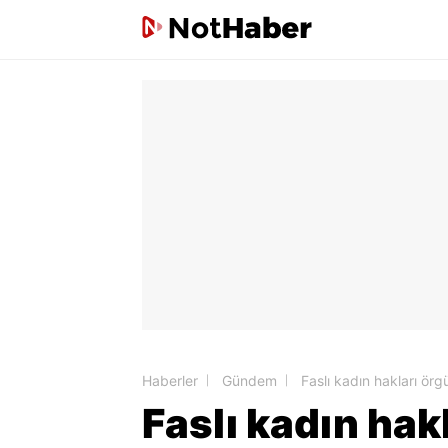
Haberler
Gündem
Faslı kadın hakları örgüt
Faslı kadın hakl