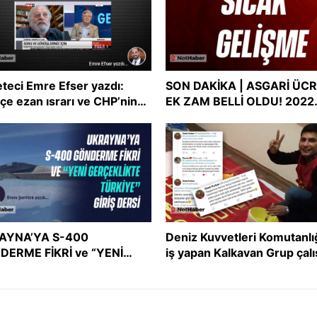
teci Emre Efser yazdı:
SON DAKİKA | ASGARİ ÜC
çe ezan ısrarı ve CHP’nin
EK ZAM BELLİ OLDU! 2022
şmacı tutum uyumsuzluğu
asgari ücreti ne kadar oldu
Asgari ücret zammı
AYNA’YA S-400
Deniz Kuvvetleri Komutanlı
DERME FİKRİ ve “YENİ
iş yapan Kalkavan Grup çalı
ÇEKLİKTE TÜRKİYE” GİRİŞ
İslam’ı ve Müslümanları he
Sİ
aldı!