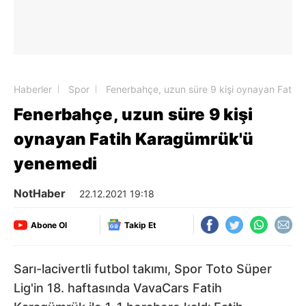
Haberler
Spor
Fenerbahçe, uzun süre 9 kişi oynayan Fatih
Fenerbahçe, uzun süre 9 kişi
oynayan Fatih Karagümrük'ü
yenemedi
NotHaber
22.12.2021 19:18
Abone Ol
Takip Et
Sarı-lacivertli futbol takımı, Spor Toto Süper
Lig'in 18. haftasında VavaCars Fatih