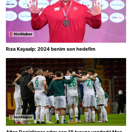
Rıza Kayaalp: 2024 benim son hedefim
Altaş Denizlispor adını son 16 turuna yazdırdı! Maç