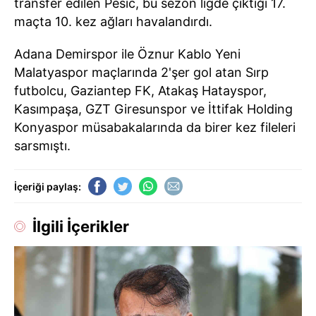
transfer edilen Pesic, bu sezon ligde çıktığı 17.
maçta 10. kez ağları havalandırdı.
Adana Demirspor ile Öznur Kablo Yeni
Malatyaspor maçlarında 2'şer gol atan Sırp
futbolcu, Gaziantep FK, Atakaş Hatayspor,
Kasımpaşa, GZT Giresunspor ve İttifak Holding
Konyaspor müsabakalarında da birer kez fileleri
sarsmıştı.
İçeriği paylaş:
İlgili İçerikler