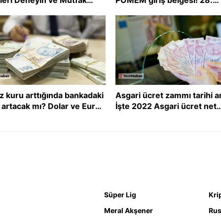
venine Katılın!
Dönem POMEM mülakat yer
nasıl sorgulanır?
z kuru arttığında bankadaki
Asgari ücret zammı tarihi ar
 artacak mı? Dolar ve Euro
İşte 2022 Asgari ücret net
eldiğinde TL'de mi
rakamı zammı
elecek?
Süper Lig
Kri
Meral Akşener
Rus