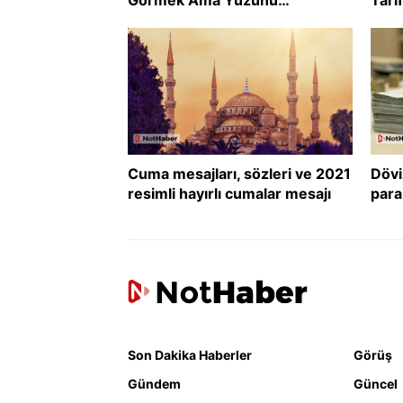
Görememek Ne Anlama Gelir?
Serü
Cuma mesajları, sözleri ve 2021
Dövi
resimli hayırlı cumalar mesajı
para
yüks
yüks
Son Dakika Haberler
Görüş
Gündem
Güncel