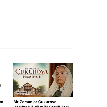
em
Bir Zamanlar Çukurova
Haminne öldü mü? Serpil Tamur