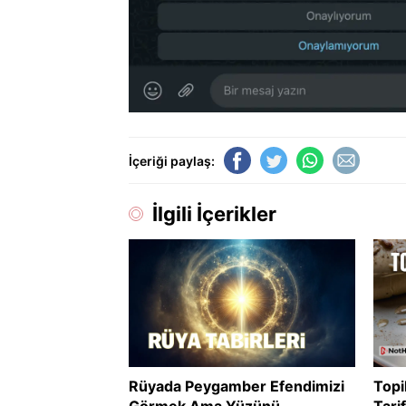
İçeriği paylaş:
İlgili İçerikler
Rüyada Peygamber Efendimizi
Topi
Görmek Ama Yüzünü
Tari