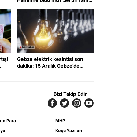
leri
diziden neden ayrıldı?
tış!
Gebze elektrik kesintisi son
dakika: 15 Aralık Gebze'de
elektrikler ne zaman gelecek?
Bizi Takip Edin
pto Para
MHP
ya
Köşe Yazıları