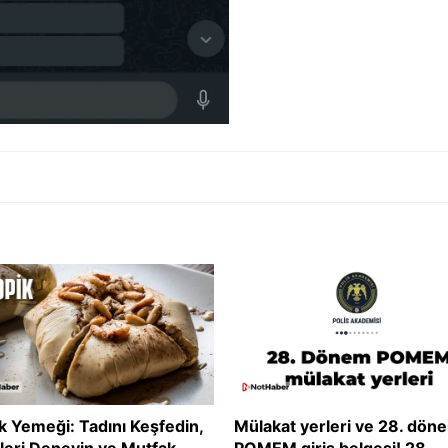
k Yemeği: Tadını Keşfedin,
Mülakat yerleri ve 28. dön
fleri Deneyin ve Mutfak
POMEM giriş belgesi! 28.