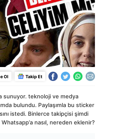
e Ol
Takip Et
ına sunuyor. teknoloji ve medya
aşımda bulundu. Paylaşımla bu sticker
nı istedi. Binlerce takipçisi şimdi
eler Whatsapp’a nasıl, nereden eklenir?