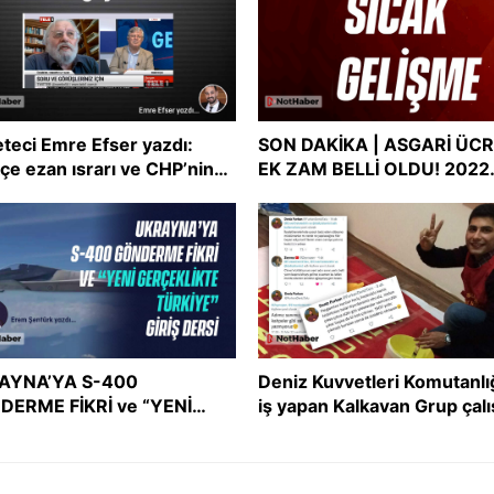
teci Emre Efser yazdı:
SON DAKİKA | ASGARİ ÜC
çe ezan ısrarı ve CHP’nin
EK ZAM BELLİ OLDU! 2022
şmacı tutum uyumsuzluğu
asgari ücreti ne kadar oldu
Asgari ücret zammı
AYNA’YA S-400
Deniz Kuvvetleri Komutanlı
DERME FİKRİ ve “YENİ
iş yapan Kalkavan Grup çalı
ÇEKLİKTE TÜRKİYE” GİRİŞ
İslam’ı ve Müslümanları he
Sİ
aldı!