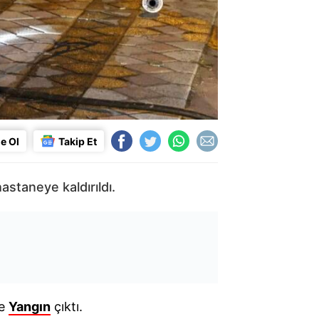
e Ol
Takip Et
astaneye kaldırıldı.
le
Yangın
çıktı.