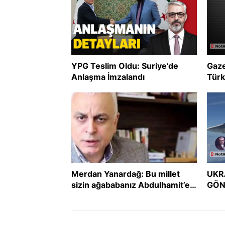
YPG Teslim Oldu: Suriye’de
Gaze
Anlaşma İmzalandı
Türk
uzla
Merdan Yanardağ: Bu millet
UKR
sizin ağababanız Abdulhamit’e
GÖN
boyun eğmedi, size mi eğecek?
GER
DER