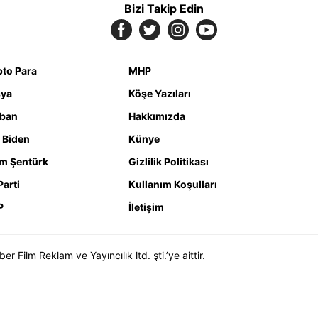
Bizi Takip Edin
pto Para
MHP
ya
Köşe Yazıları
iban
Hakkımızda
 Biden
Künye
m Şentürk
Gizlilik Politikası
Parti
Kullanım Koşulları
P
İletişim
Film Reklam ve Yayıncılık ltd. şti.’ye aittir.