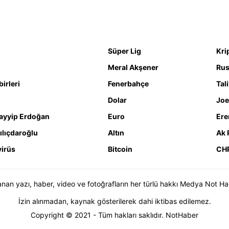
Süper Lig
Kri
Meral Akşener
Rus
irleri
Fenerbahçe
Tal
Dolar
Joe
ayyip Erdoğan
Euro
Ere
ılıçdaroğlu
Altın
Ak 
irüs
Bitcoin
CH
n yazı, haber, video ve fotoğrafların her türlü hakkı Medya Not Haber 
İzin alınmadan, kaynak gösterilerek dahi iktibas edilemez.
Copyright © 2021 - Tüm hakları saklıdır. NotHaber