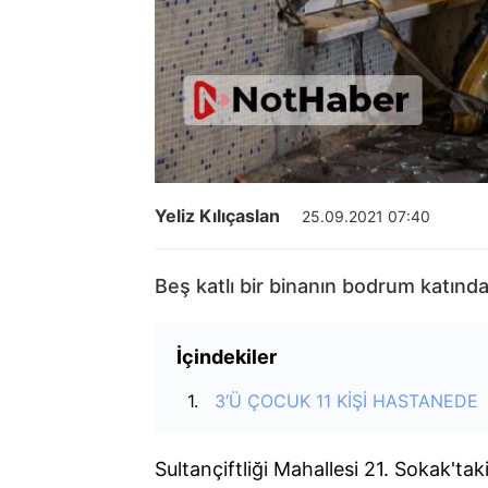
Yeliz Kılıçaslan
25.09.2021 07:40
Beş katlı bir binanın bodrum katında
İçindekiler
3‘Ü ÇOCUK 11 KİŞİ HASTANEDE
Sultançiftliği Mahallesi 21. Sokak't