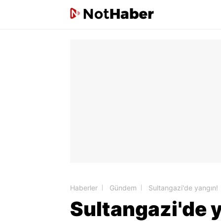
Haberler
Gündem
Sultangazi'de yangın!
Sultangazi'de 