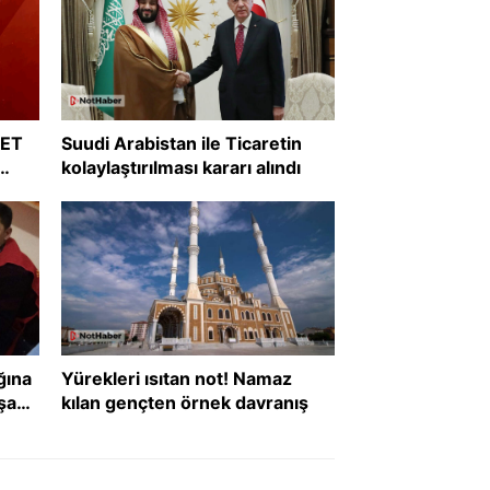
RET
Suudi Arabistan ile Ticaretin
kolaylaştırılması kararı alındı
?
ğına
Yürekleri ısıtan not! Namaz
şanı
kılan gençten örnek davranış
def