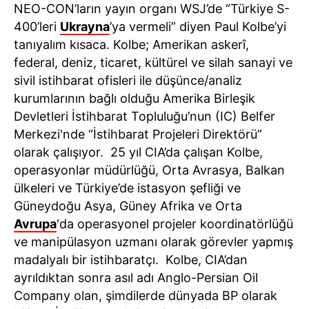
NEO-CON’ların yayın organı WSJ’de “Türkiye S-
400’leri
Ukrayna
’ya vermeli” diyen Paul Kolbe’yi
tanıyalım kısaca. Kolbe; Amerikan askerî,
federal, deniz, ticaret, kültürel ve silah sanayi ve
sivil istihbarat ofisleri ile düşünce/analiz
kurumlarının bağlı olduğu Amerika Birleşik
Devletleri İstihbarat Topluluğu’nun (IC) Belfer
Merkezi'nde “İstihbarat Projeleri Direktörü”
olarak çalışıyor. 25 yıl CIA’da çalışan Kolbe,
operasyonlar müdürlüğü, Orta Avrasya, Balkan
ülkeleri ve Türkiye’de istasyon şefliği ve
Güneydoğu Asya, Güney Afrika ve Orta
Avrupa
'da operasyonel projeler koordinatörlüğü
ve manipülasyon uzmanı olarak görevler yapmış
madalyalı bir istihbaratçı. Kolbe, CIA’dan
ayrıldıktan sonra asıl adı Anglo-Persian Oil
Company olan, şimdilerde dünyada BP olarak