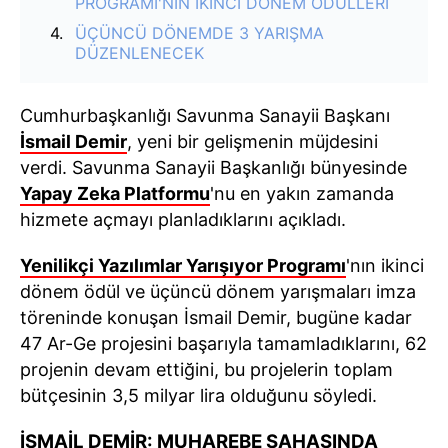
PROGRAMI'NIN İKİNCİ DÖNEM ÖDÜLLERİ
ÜÇÜNCÜ DÖNEMDE 3 YARIŞMA
DÜZENLENECEK
Cumhurbaşkanlığı Savunma Sanayii Başkanı
İsmail Demir
, yeni bir gelişmenin müjdesini
verdi. Savunma Sanayii Başkanlığı bünyesinde
Yapay Zeka Platformu
'nu en yakın zamanda
hizmete açmayı planladıklarını açıkladı.
Yenilikçi Yazılımlar Yarışıyor Programı
'nın ikinci
dönem ödül ve üçüncü dönem yarışmaları imza
töreninde konuşan İsmail Demir, bugüne kadar
47 Ar-Ge projesini başarıyla tamamladıklarını, 62
projenin devam ettiğini, bu projelerin toplam
bütçesinin 3,5 milyar lira olduğunu söyledi.
İSMAİL DEMİR: MUHAREBE SAHASINDA