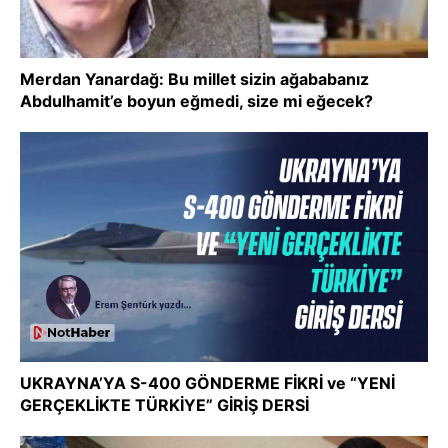
Merdan Yanardağ: Bu millet sizin ağababanız
Abdulhamit’e boyun eğmedi, size mi eğecek?
UKRAYNA’YA S-400 GÖNDERME FİKRİ ve “YENİ
GERÇEKLİKTE TÜRKİYE” GİRİŞ DERSİ