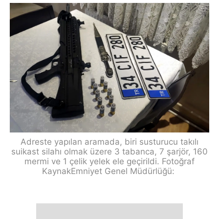
Adreste yapılan aramada, biri susturucu takılı
suikast silahı olmak üzere 3 tabanca, 7 şarjör, 160
mermi ve 1 çelik yelek ele geçirildi. Fotoğraf
KaynakEmniyet Genel Müdürlüğü: