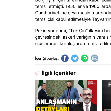
temsil etmişti. 1950'ler ve 1960'lard
Cumhuriyeti'ne çevirmesinin ardınd
temsilcisi kabul edilmesiyle Tayvan'ı
Pekin yönetimi, "Tek Çin" ilkesini b
çevresindeki askeri varlığının yanı s
uluslararası kuruluşlarda temsil edilm
İçeriği paylaş:
İlgili İçerikler