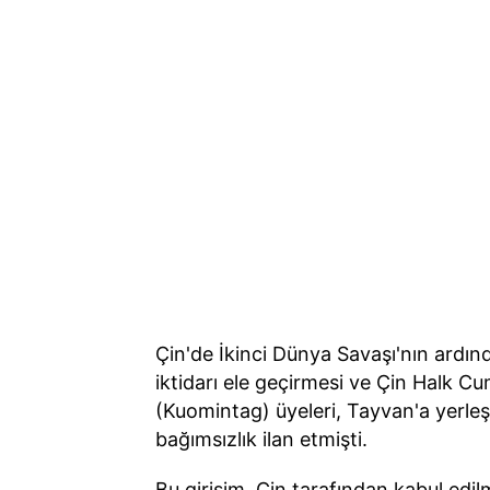
Çin'de İkinci Dünya Savaşı'nın ardın
iktidarı ele geçirmesi ve Çin Halk Cu
(Kuomintag) üyeleri, Tayvan'a yerleşi
bağımsızlık ilan etmişti.
Bu girişim, Çin tarafından kabul edil