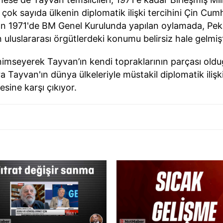
a çok sayıda ülkenin diplomatik ilişki tercihini Çin Cu
an 1971'de BM Genel Kurulunda yapılan oylamada, Pek
n uluslararası örgütlerdeki konumu belirsiz hale gelmişt
enimseyerek Tayvan’ın kendi topraklarının parçası old
ıra Tayvan'ın dünya ülkeleriyle müstakil diplomatik iliş
esine karşı çıkıyor.