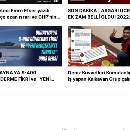
teci Emre Efser yazdı:
SON DAKİKA | ASGARİ ÜC
çe ezan ısrarı ve CHP’nin
EK ZAM BELLİ OLDU! 2022
şmacı tutum uyumsuzluğu
asgari ücreti ne kadar oldu
Asgari ücret zammı
AYNA’YA S-400
Deniz Kuvvetleri Komutanlı
DERME FİKRİ ve “YENİ
iş yapan Kalkavan Grup çalı
ÇEKLİKTE TÜRKİYE” GİRİŞ
İslam’ı ve Müslümanları he
Sİ
aldı!