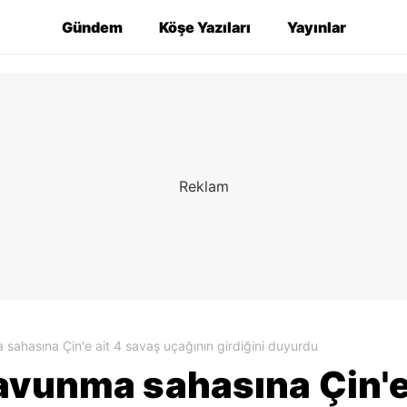
Gündem
Köşe Yazıları
Yayınlar
sahasına Çin'e ait 4 savaş uçağının girdiğini duyurdu
avunma sahasına Çin'e 