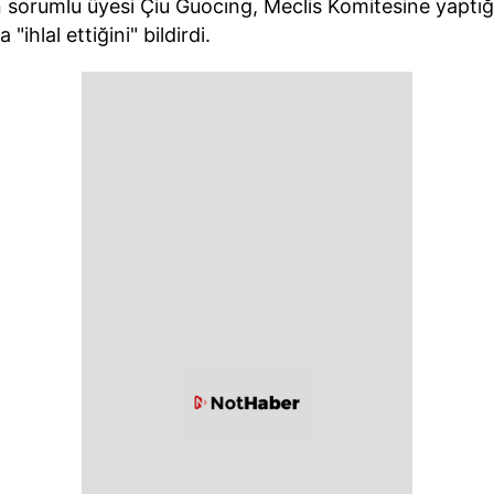
orumlu üyesi Çiu Guocıng, Meclis Komitesine yaptığı
 "ihlal ettiğini" bildirdi.