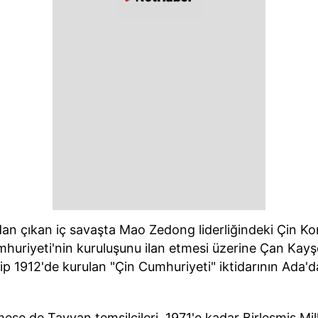
dan çıkan iç savaşta Mao Zedong liderliğindeki Çin K
mhuriyeti'nin kuruluşunu ilan etmesi üzerine Çan Kayşek 
p 1912'de kurulan "Çin Cumhuriyeti" iktidarının Ada'da
mese de Tayvan temsilcileri, 1971'e kadar Birleşmiş Mil