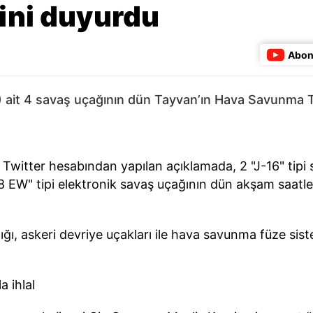
ğini duyurdu
Abon
 ait 4 savaş uçağının dün Tayvan’ın Hava Savunma Ta
witter hesabından yapılan açıklamada, 2 "J-16" tipi sa
Y-8 EW" tipi elektronik savaş uçağının dün akşam saat
dığı, askeri devriye uçakları ile hava savunma füze si
 ihlal