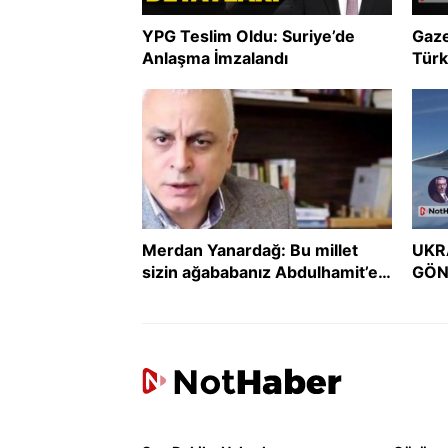
YPG Teslim Oldu: Suriye’de
Gaze
Anlaşma İmzalandı
Türk
uzla
Merdan Yanardağ: Bu millet
UKR
sizin ağababanız Abdulhamit’e
GÖN
boyun eğmedi, size mi eğecek?
GER
DER