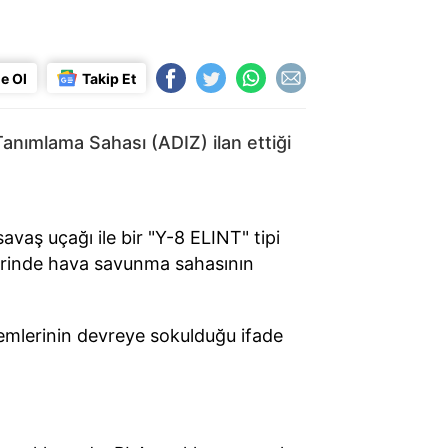
e Ol
Takip Et
nımlama Sahası (ADIZ) ilan ettiği
vaş uçağı ile bir "Y-8 ELINT" tipi
lerinde hava savunma sahasının
stemlerinin devreye sokulduğu ifade