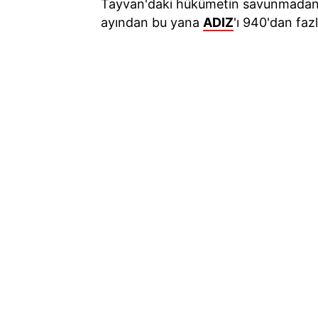
Tayvan'daki hükümetin savunmadan s
ayından bu yana
ADIZ
'ı 940'dan fazla