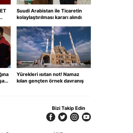
RET
Suudi Arabistan ile Ticaretin
kolaylaştırılması kararı alındı
?
ğına
Yürekleri ısıtan not! Namaz
şanı
kılan gençten örnek davranış
def
Bizi Takip Edin