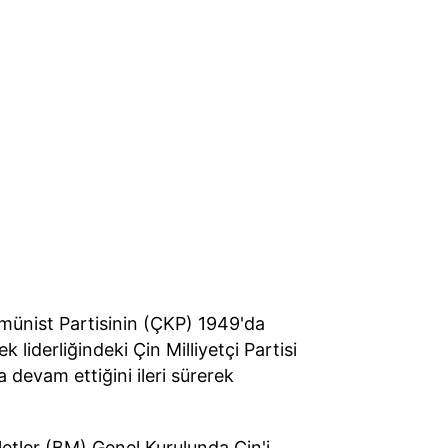
omünist Partisinin (ÇKP) 1949'da
liderliğindeki Çin Milliyetçi Partisi
 devam ettiğini ileri sürerek
letler (BM) Genel Kurulunda Çin'i