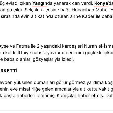
 üç evladı çıkan
Yangın
da yanarak can verdi.
Konya
’d
angın çıktı. Selçuklu ilçesine bağlı Hocacihan Mahall
sırasında evin alt katında oturan anne Kader ile bab
Ayşe ve Fatma ile 2 yaşındaki kardeşleri Nuran el-İsm
a kaldı. İtfaiye cansız yavrunu bedenini güçlükle çıka
 baba o anları gözyaşlarıyla izledi.
ARKETTİ
ç evden yükselen dumanları görür görmez yardıma koştu
in eve misafirliğe gelen amcalarıyla alt katta vakit 
lk başta haberleri olmamış. Komşular haber etmiş. Da