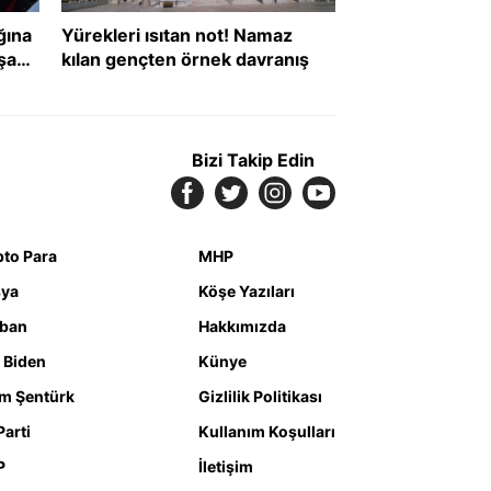
ğına
Yürekleri ısıtan not! Namaz
şanı
kılan gençten örnek davranış
def
Bizi Takip Edin
pto Para
MHP
ya
Köşe Yazıları
iban
Hakkımızda
 Biden
Künye
m Şentürk
Gizlilik Politikası
Parti
Kullanım Koşulları
P
İletişim