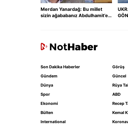
Merdan Yanardağ: Bu millet
UKR
sizin ağababanız Abdulhamit’e
GÖN
boyun eğmedi, size mi eğecek?
GER
DER
Son Dakika Haberler
Görüş
Gündem
Güncel
Dünya
Rüya Tab
Spor
ABD
Ekonomi
Recep T
Bülten
Kemal K
International
Koronav