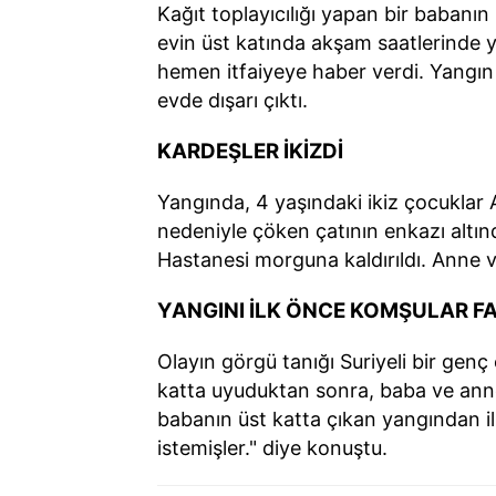
Kağıt toplayıcılığı yapan bir babanın
evin üst katında akşam saatlerinde y
hemen itfaiyeye haber verdi. Yangın 
evde dışarı çıktı.
KARDEŞLER İKİZDİ
Yangında, 4 yaşındaki ikiz çocuklar 
nedeniyle çöken çatının enkazı altınd
Hastanesi morguna kaldırıldı. Anne ve
YANGINI İLK ÖNCE KOMŞULAR F
Olayın görgü tanığı Suriyeli bir gen
katta uyuduktan sonra, baba ve annen
babanın üst katta çıkan yangından i
istemişler." diye konuştu.