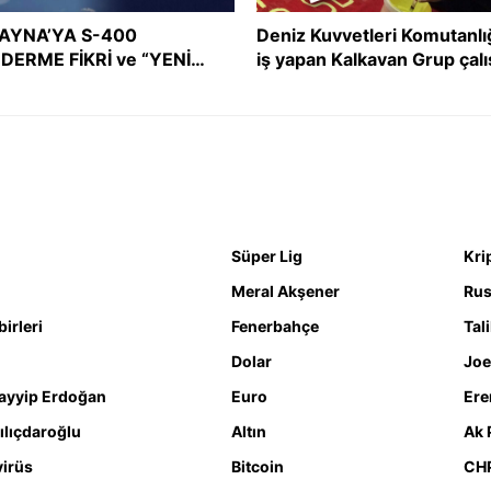
AYNA’YA S-400
Deniz Kuvvetleri Komutanlı
DERME FİKRİ ve “YENİ
iş yapan Kalkavan Grup çalı
ÇEKLİKTE TÜRKİYE” GİRİŞ
İslam’ı ve Müslümanları he
Sİ
aldı!
Süper Lig
Kri
Meral Akşener
Rus
irleri
Fenerbahçe
Tal
Dolar
Joe
ayyip Erdoğan
Euro
Ere
ılıçdaroğlu
Altın
Ak 
irüs
Bitcoin
CH