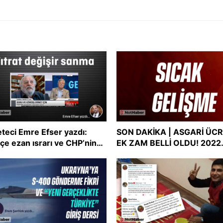
teci Emre Efser yazdı:
SON DAKİKA | ASGARİ ÜC
çe ezan ısrarı ve CHP’nin
EK ZAM BELLİ OLDU! 2022
şmacı tutum uyumsuzluğu
asgari ücreti ne kadar oldu
Asgari ücret zammı