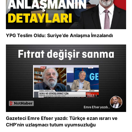
YPG Teslim Oldu: Suriye’de Anlaşma İmzalandı
Gazeteci Emre Efser yazdı: Türkçe ezan ısrarı ve
CHP’nin uzlaşmacı tutum uyumsuzluğu