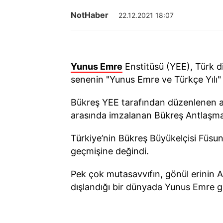
NotHaber
22.12.2021 18:07
Yunus Emre
Enstitüsü (YEE), Türk di
senenin "Yunus Emre ve Türkçe Yılı" 
Bükreş YEE tarafından düzenlenen an
arasında imzalanan Bükreş Antlaşmas
Türkiye’nin Bükreş Büyükelçisi Füsu
geçmişine değindi.
Pek çok mutasavvıfın, gönül erinin A
dışlandığı bir dünyada Yunus Emre gib