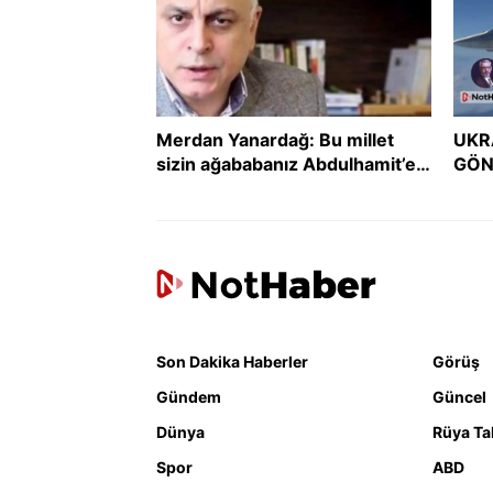
Merdan Yanardağ: Bu millet
UKR
sizin ağababanız Abdulhamit’e
GÖN
boyun eğmedi, size mi eğecek?
GER
DER
Son Dakika Haberler
Görüş
Gündem
Güncel
Dünya
Rüya Tab
Spor
ABD