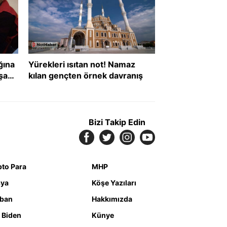
ğına
Yürekleri ısıtan not! Namaz
şanı
kılan gençten örnek davranış
def
Bizi Takip Edin
pto Para
MHP
ya
Köşe Yazıları
iban
Hakkımızda
 Biden
Künye