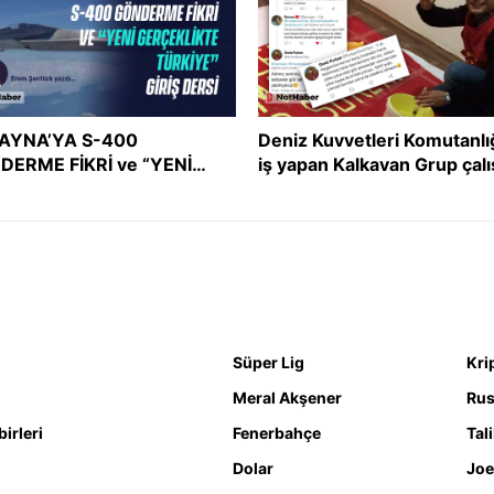
AYNA’YA S-400
Deniz Kuvvetleri Komutanlı
DERME FİKRİ ve “YENİ
iş yapan Kalkavan Grup çalı
ÇEKLİKTE TÜRKİYE” GİRİŞ
İslam’ı ve Müslümanları he
Sİ
aldı!
Süper Lig
Kri
Meral Akşener
Rus
irleri
Fenerbahçe
Tal
Dolar
Joe