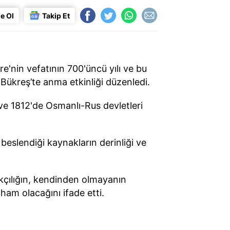
e Ol
Takip Et
e'nin vefatının 700'üncü yılı ve bu
 Bükreş’te anma etkinliği düzenledi.
ve 1812'de Osmanlı-Rus devletleri
eslendiği kaynakların derinliği ve
rkçılığın, kendinden olmayanın
lham olacağını ifade etti.