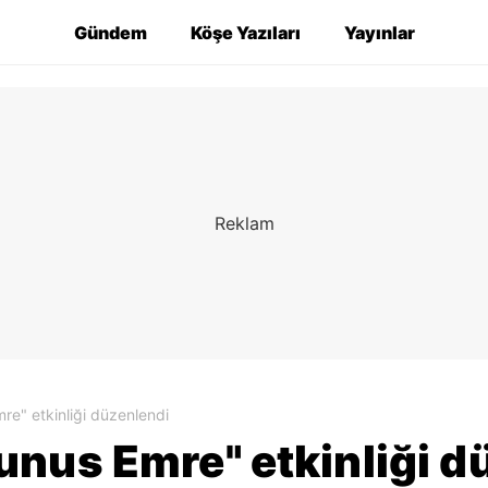
Gündem
Köşe Yazıları
Yayınlar
e" etkinliği düzenlendi
nus Emre" etkinliği d