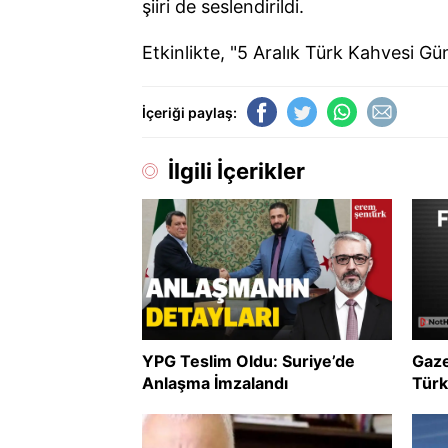
şiiri de seslendirildi.
Etkinlikte, "5 Aralık Türk Kahvesi Gü
İçeriği paylaş:
İlgili İçerikler
YPG Teslim Oldu: Suriye’de
Gaze
Anlaşma İmzalandı
Türk
uzla