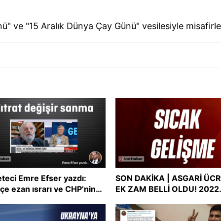
nü" ve "15 Aralık Dünya Çay Günü" vesilesiyle misafirle
teci Emre Efser yazdı:
SON DAKİKA | ASGARİ ÜC
çe ezan ısrarı ve CHP’nin
EK ZAM BELLİ OLDU! 2022
şmacı tutum uyumsuzluğu
asgari ücreti ne kadar oldu
Asgari ücret zammı