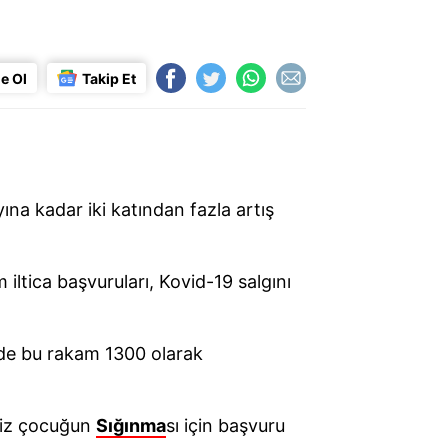
e Ol
Takip Et
yına kadar iki katından fazla artış
 iltica başvuruları, Kovid-19 salgını
'de bu rakam 1300 olarak
esiz çocuğun
Sığınma
sı için başvuru