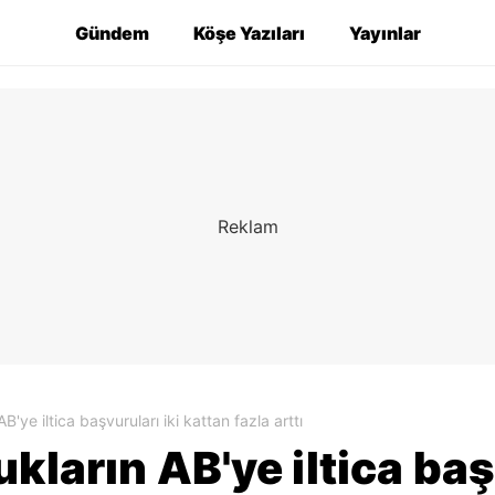
Gündem
Köşe Yazıları
Yayınlar
'ye iltica başvuruları iki kattan fazla arttı
kların AB'ye iltica baş