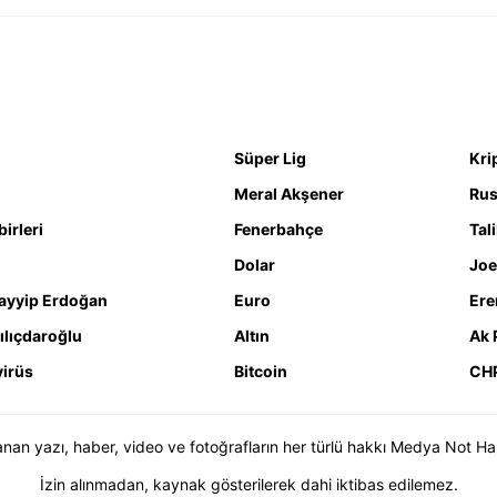
Sİ
aldı!
Süper Lig
Kri
Meral Akşener
Rus
irleri
Fenerbahçe
Tal
Dolar
Joe
ayyip Erdoğan
Euro
Ere
ılıçdaroğlu
Altın
Ak 
irüs
Bitcoin
CH
n yazı, haber, video ve fotoğrafların her türlü hakkı Medya Not Haber 
İzin alınmadan, kaynak gösterilerek dahi iktibas edilemez.