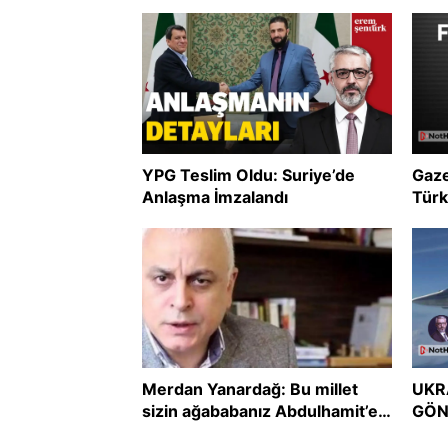
YPG Teslim Oldu: Suriye’de
Gaze
Anlaşma İmzalandı
Türk
uzla
Merdan Yanardağ: Bu millet
UKR
sizin ağababanız Abdulhamit’e
GÖN
boyun eğmedi, size mi eğecek?
GER