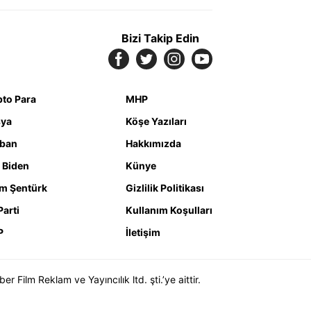
Bizi Takip Edin
pto Para
MHP
ya
Köşe Yazıları
iban
Hakkımızda
 Biden
Künye
m Şentürk
Gizlilik Politikası
Parti
Kullanım Koşulları
P
İletişim
Film Reklam ve Yayıncılık ltd. şti.’ye aittir.