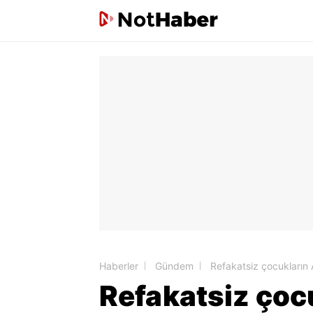
Haberler
Gündem
Refakatsiz çocukların AB
Refakatsiz çocu