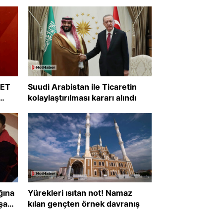
RET
Suudi Arabistan ile Ticaretin
kolaylaştırılması kararı alındı
?
ğına
Yürekleri ısıtan not! Namaz
şanı
kılan gençten örnek davranış
def