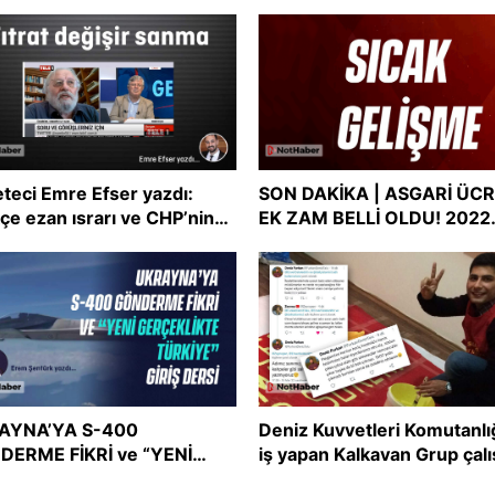
teci Emre Efser yazdı:
SON DAKİKA | ASGARİ ÜC
çe ezan ısrarı ve CHP’nin
EK ZAM BELLİ OLDU! 2022
şmacı tutum uyumsuzluğu
asgari ücreti ne kadar oldu
Asgari ücret zammı
AYNA’YA S-400
Deniz Kuvvetleri Komutanlı
DERME FİKRİ ve “YENİ
iş yapan Kalkavan Grup çalı
ÇEKLİKTE TÜRKİYE” GİRİŞ
İslam’ı ve Müslümanları he