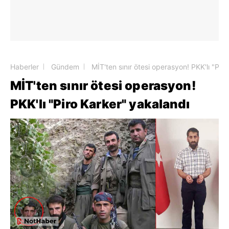
Haberler
Gündem
MİT'ten sınır ötesi operasyon! PKK'lı "Pir
MİT'ten sınır ötesi operasyon!
PKK'lı "Piro Karker" yakalandı