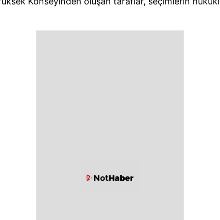
Yüksek Konseyinden oluşan taraflar, seçimlerin hukuki