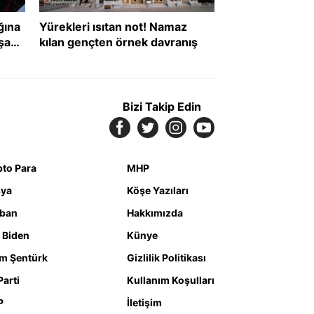
ğına
Yürekleri ısıtan not! Namaz
şanı
kılan gençten örnek davranış
def
Bizi Takip Edin
pto Para
MHP
ya
Köşe Yazıları
iban
Hakkımızda
 Biden
Künye
m Şentürk
Gizlilik Politikası
Parti
Kullanım Koşulları
P
İletişim