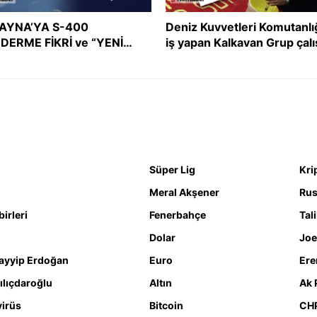
AYNA’YA S-400
Deniz Kuvvetleri Komutanlı
DERME FİKRİ ve “YENİ
iş yapan Kalkavan Grup çalı
ÇEKLİKTE TÜRKİYE” GİRİŞ
İslam’ı ve Müslümanları he
Sİ
aldı!
Süper Lig
Kri
Meral Akşener
Rus
irleri
Fenerbahçe
Tal
Dolar
Joe
ayyip Erdoğan
Euro
Ere
ılıçdaroğlu
Altın
Ak 
irüs
Bitcoin
CH