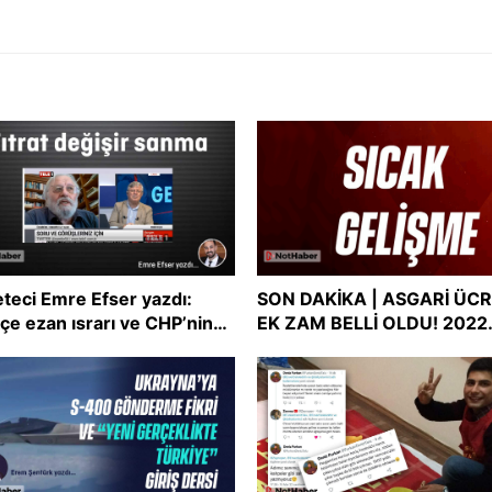
teci Emre Efser yazdı:
SON DAKİKA | ASGARİ ÜC
çe ezan ısrarı ve CHP’nin
EK ZAM BELLİ OLDU! 2022
şmacı tutum uyumsuzluğu
asgari ücreti ne kadar oldu
Asgari ücret zammı