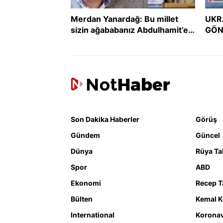
Merdan Yanardağ: Bu millet
UKR
sizin ağababanız Abdulhamit’e
GÖN
boyun eğmedi, size mi eğecek?
GER
DER
Son Dakika Haberler
Görüş
Gündem
Güncel
Dünya
Rüya Tab
Spor
ABD
Ekonomi
Recep T
Bülten
Kemal K
International
Koronav