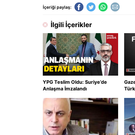
İçeriği paylaş:
İlgili İçerikler
YPG Teslim Oldu: Suriye’de
Gaze
Anlaşma İmzalandı
Türk
uzla