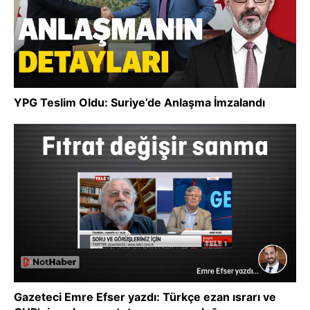
YPG Teslim Oldu: Suriye’de Anlaşma İmzalandı
Gazeteci Emre Efser yazdı: Türkçe ezan ısrarı ve