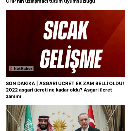
CHP’nin uzlaşmacı tutum uyumsuzluğu
SON DAKİKA | ASGARİ ÜCRET EK ZAM BELLİ OLDU!
2022 asgari ücreti ne kadar oldu? Asgari ücret
zammı