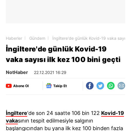
Haberler
Gündem
İngiltere'de günlük Kovid-19 vaka sayısı i
İngiltere'de günlük Kovid-19
vaka sayısı ilk kez 100 bini geçti
NotHaber
22.12.2021 16:29
Abone Ol
Takip Et
İngiltere
'de son 24 saatte 106 bin 122
Kovid-19
vaka
sının tespit edilmesiyle salgının
başlangıcından bu yana ilk kez 100 binden fazla