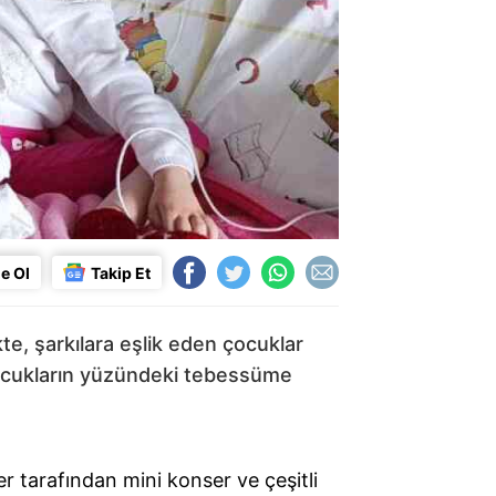
e Ol
Takip Et
te, şarkılara eşlik eden çocuklar
Çocukların yüzündeki tebessüme
 tarafından mini konser ve çeşitli