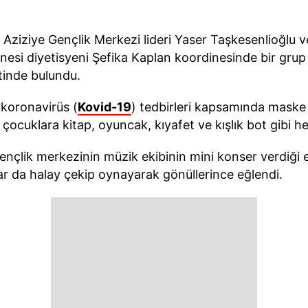
 Aziziye Gençlik Merkezi lideri Yaser Taşkesenlioğlu 
anesi diyetisyeni Şefika Kaplan koordinesinde bir gru
tinde bulundu.
 koronavirüs (
Kovid-19
) tedbirleri kapsamında maske
çocuklara kitap, oyuncak, kıyafet ve kışlık bot gibi hed
nçlik merkezinin müzik ekibinin mini konser verdiği et
ar da halay çekip oynayarak gönüllerince eğlendi.