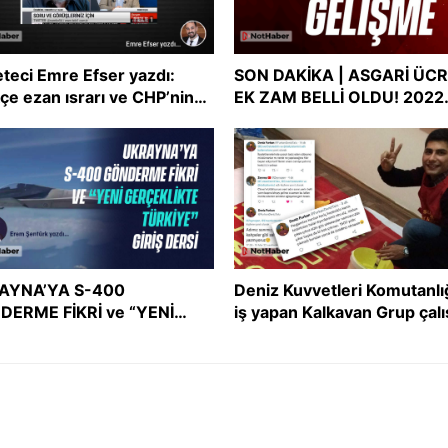
teci Emre Efser yazdı:
SON DAKİKA | ASGARİ ÜC
çe ezan ısrarı ve CHP’nin
EK ZAM BELLİ OLDU! 2022
şmacı tutum uyumsuzluğu
asgari ücreti ne kadar oldu
Asgari ücret zammı
AYNA’YA S-400
Deniz Kuvvetleri Komutanlı
DERME FİKRİ ve “YENİ
iş yapan Kalkavan Grup çalı
ÇEKLİKTE TÜRKİYE” GİRİŞ
İslam’ı ve Müslümanları he
Sİ
aldı!