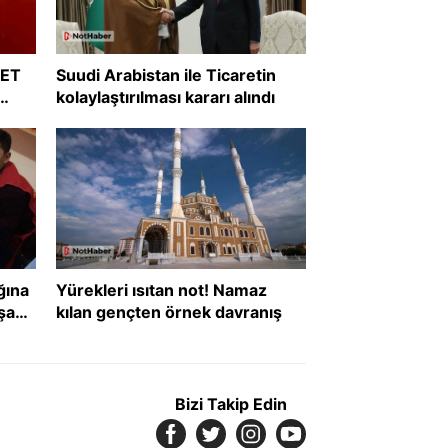
RET
Suudi Arabistan ile Ticaretin
kolaylaştırılması kararı alındı
?
ğına
Yürekleri ısıtan not! Namaz
şanı
kılan gençten örnek davranış
def
Bizi Takip Edin