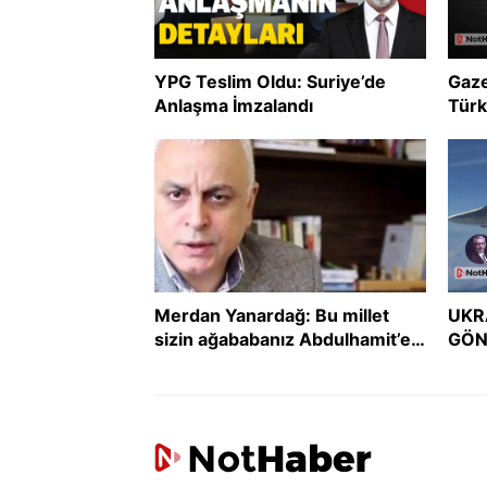
YPG Teslim Oldu: Suriye’de
Gaze
Anlaşma İmzalandı
Türk
uzla
Merdan Yanardağ: Bu millet
UKR
sizin ağababanız Abdulhamit’e
GÖN
boyun eğmedi, size mi eğecek?
GER
DER