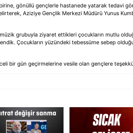
birine, gönüllü gençlerle hastanede yatarak tedavi gör
belirterek, Aziziye Gençlik Merkezi Müdürü Yunus Ku
üzik grubuyla ziyaret ettikleri çocukların mutlu oldu
eğlendik. Çocukların yüzündeki tebessüme sebep olduğu
eli bir gün geçirmelerine vesile olan gençlere teşekkür