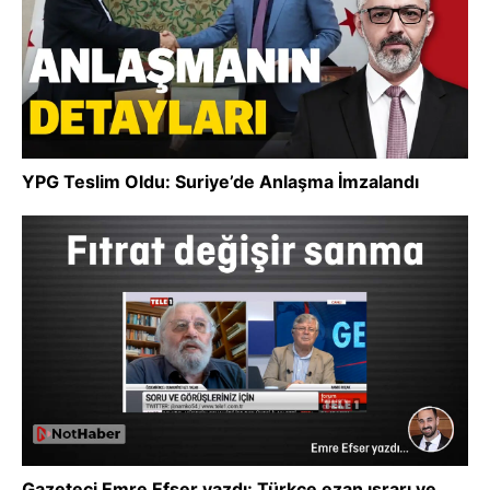
YPG Teslim Oldu: Suriye’de Anlaşma İmzalandı
Gazeteci Emre Efser yazdı: Türkçe ezan ısrarı ve