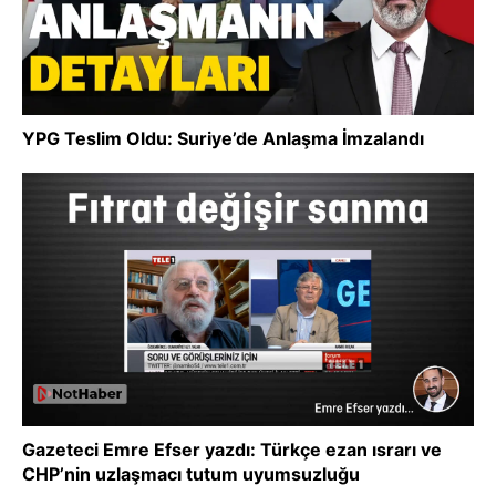
YPG Teslim Oldu: Suriye’de Anlaşma İmzalandı
Gazeteci Emre Efser yazdı: Türkçe ezan ısrarı ve
CHP’nin uzlaşmacı tutum uyumsuzluğu