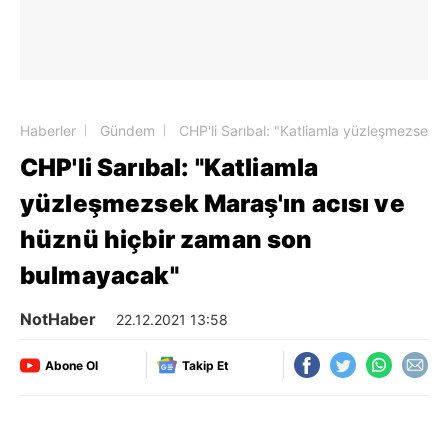
Haberler
Gündem
CHP'li Sarıbal: "Katliamla yüzleşmezsek 
CHP'li Sarıbal: "Katliamla
yüzleşmezsek Maraş'ın acısı ve
hüznü hiçbir zaman son
bulmayacak"
NotHaber
22.12.2021 13:58
Abone Ol
Takip Et