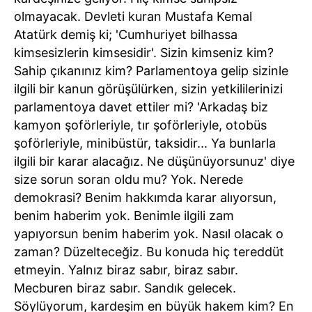
olmayacak. Devleti kuran Mustafa Kemal
Atatürk demiş ki; 'Cumhuriyet bilhassa
kimsesizlerin kimsesidir'. Sizin kimseniz kim?
Sahip çıkanınız kim? Parlamentoya gelip sizinle
ilgili bir kanun görüşülürken, sizin yetkililerinizi
parlamentoya davet ettiler mi? 'Arkadaş biz
kamyon şoförleriyle, tır şoförleriyle, otobüs
şoförleriyle, minibüstür, taksidir... Ya bunlarla
ilgili bir karar alacağız. Ne düşünüyorsunuz' diye
size sorun soran oldu mu? Yok. Nerede
demokrasi? Benim hakkımda karar alıyorsun,
benim haberim yok. Benimle ilgili zam
yapıyorsun benim haberim yok. Nasıl olacak o
zaman? Düzelteceğiz. Bu konuda hiç tereddüt
etmeyin. Yalnız biraz sabır, biraz sabır.
Mecburen biraz sabır. Sandık gelecek.
Söylüyorum, kardeşim en büyük hakem kim? En