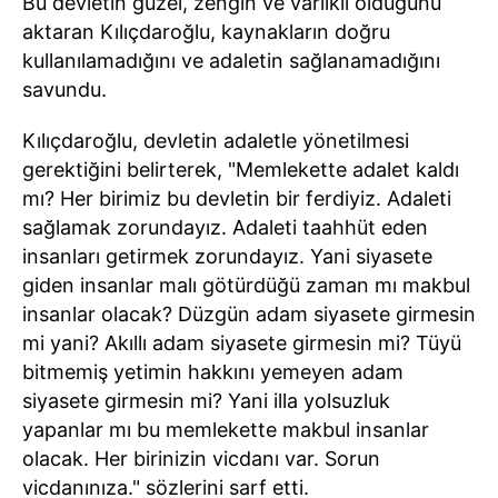
Bu devletin güzel, zengin ve varlıklı olduğunu
aktaran Kılıçdaroğlu, kaynakların doğru
kullanılamadığını ve adaletin sağlanamadığını
savundu.
Kılıçdaroğlu, devletin adaletle yönetilmesi
gerektiğini belirterek, "Memlekette adalet kaldı
mı? Her birimiz bu devletin bir ferdiyiz. Adaleti
sağlamak zorundayız. Adaleti taahhüt eden
insanları getirmek zorundayız. Yani siyasete
giden insanlar malı götürdüğü zaman mı makbul
insanlar olacak? Düzgün adam siyasete girmesin
mi yani? Akıllı adam siyasete girmesin mi? Tüyü
bitmemiş yetimin hakkını yemeyen adam
siyasete girmesin mi? Yani illa yolsuzluk
yapanlar mı bu memlekette makbul insanlar
olacak. Her birinizin vicdanı var. Sorun
vicdanınıza." sözlerini sarf etti.