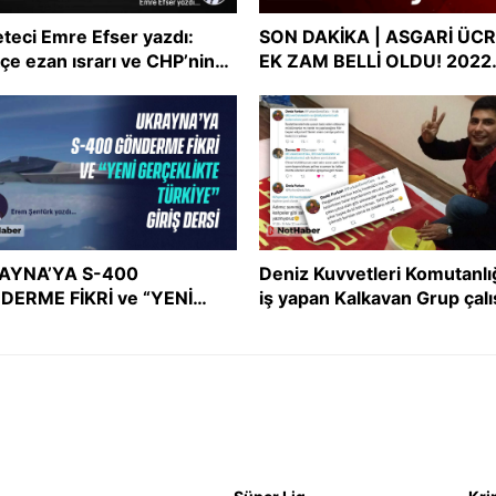
teci Emre Efser yazdı:
SON DAKİKA | ASGARİ ÜC
çe ezan ısrarı ve CHP’nin
EK ZAM BELLİ OLDU! 2022
şmacı tutum uyumsuzluğu
asgari ücreti ne kadar oldu
Asgari ücret zammı
AYNA’YA S-400
Deniz Kuvvetleri Komutanlı
DERME FİKRİ ve “YENİ
iş yapan Kalkavan Grup çalı
ÇEKLİKTE TÜRKİYE” GİRİŞ
İslam’ı ve Müslümanları he
Sİ
aldı!