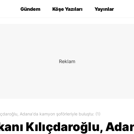
Gündem
Köşe Yazıları
Yayınlar
çdaroğlu, Adana'da kamyon şoförleriyle buluştu: (1)
anı Kılıçdaroğlu, Ad