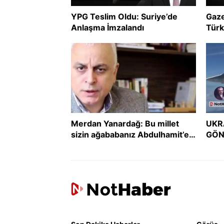
YPG Teslim Oldu: Suriye’de
Gaze
Anlaşma İmzalandı
Türk
uzla
Merdan Yanardağ: Bu millet
UKR
sizin ağababanız Abdulhamit’e
GÖN
boyun eğmedi, size mi eğecek?
GER
DER