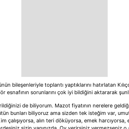
ün bileşenleriyle toplantı yaptıklarını hatırlatan Kıl
oför esnafının sorunlarını çok iyi bildiğini aktararak şunl
rildiğinizi de biliyorum. Mazot fiyatının nerelere geldi
ütün bunları biliyoruz ama sizden tek isteğim var, umu
Kim çalışıyorsa, alın teri döküyorsa, emek harcıyorsa,
eşiniz sizin yanınızda. Oy verirsiniz vermezseniz o a