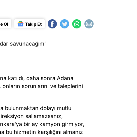
e Ol
Takip Et
kadar savunacağım"
ına katıldı, daha sonra Adana
onların sorunlarını ve taleplerini
nda bulunmaktan dolayı mutlu
 direksiyon sallamazsanız,
Ankara'ya bir ay kamyon girmiyor,
a bu hizmetin karşılığını almanız