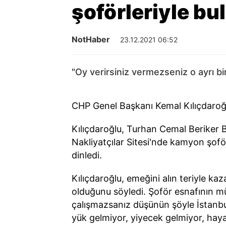
şoförleriyle bul
NotHaber
23.12.2021 06:52
"Oy verirsiniz vermezseniz o ayrı 
CHP Genel Başkanı Kemal Kılıçdaroğ
Kılıçdaroğlu, Turhan Cemal Beriker B
Nakliyatçılar Sitesi'nde kamyon şoförl
dinledi.
Kılıçdaroğlu, emeğini alın teriyle k
olduğunu söyledi. Şoför esnafının müb
çalışmazsanız düşünün şöyle İstanbu
yük gelmiyor, yiyecek gelmiyor, hayat