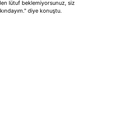
inden lütuf beklemiyorsunuz, siz
rkındayım." diye konuştu.