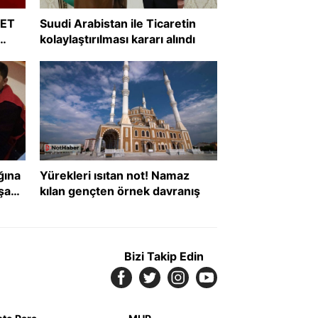
RET
Suudi Arabistan ile Ticaretin
kolaylaştırılması kararı alındı
?
ğına
Yürekleri ısıtan not! Namaz
şanı
kılan gençten örnek davranış
def
Bizi Takip Edin