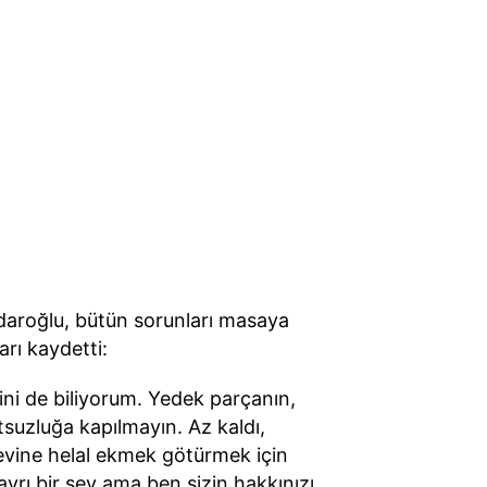
ıçdaroğlu, bütün sorunları masaya
arı kaydetti:
ğini de biliyorum. Yedek parçanın,
tsuzluğa kapılmayın. Az kaldı,
 evine helal ekmek götürmek için
yrı bir şey ama ben sizin hakkınızı