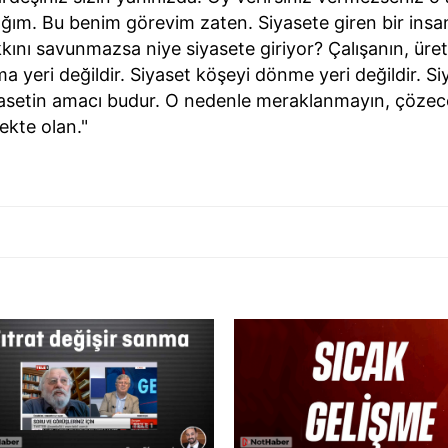
m. Bu benim görevim zaten. Siyasete giren bir insan
hakkını savunmazsa niye siyasete giriyor? Çalışanın, ü
a yeri değildir. Siyaset köşeyi dönme yeri değildir. S
asetin amacı budur. O nedenle meraklanmayın, çözeceğ
ekte olan."