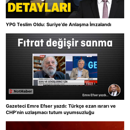
YPG Teslim Oldu: Suriye’de Anlaşma İmzalandı
Gazeteci Emre Efser yazdı: Türkçe ezan ısrarı ve
CHP’nin uzlaşmacı tutum uyumsuzluğu