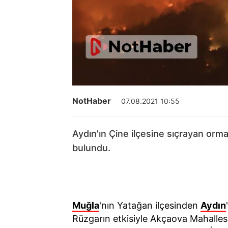
NotHaber
07.08.2021 10:55
Aydın'ın Çine ilçesine sıçrayan orm
bulundu.
Muğla
'nın Yatağan ilçesinden
Aydın
Rüzgarın etkisiyle Akçaova Mahalles