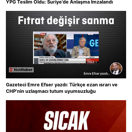
YPG Teslim Oldu: Suriye’de Anlaşma İmzalandı
Gazeteci Emre Efser yazdı: Türkçe ezan ısrarı ve
CHP’nin uzlaşmacı tutum uyumsuzluğu