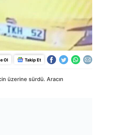
e Ol
Takip Et
cin üzerine sürdü. Aracın