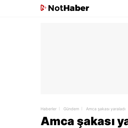
Haberler
Gündem
Amca şakası yaraladı
Amca şakası ya