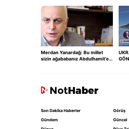
uzla
Merdan Yanardağ: Bu millet
UKR
sizin ağababanız Abdulhamit’e
GÖN
boyun eğmedi, size mi eğecek?
GER
DER
Son Dakika Haberler
Görüş
Gündem
Güncel
Dünya
Rüya Tab