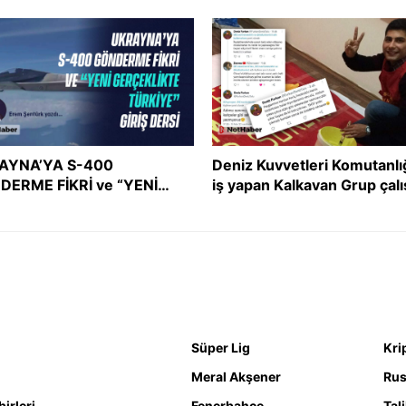
şmacı tutum uyumsuzluğu
asgari ücreti ne kadar oldu
Asgari ücret zammı
AYNA’YA S-400
Deniz Kuvvetleri Komutanlı
DERME FİKRİ ve “YENİ
iş yapan Kalkavan Grup çalı
ÇEKLİKTE TÜRKİYE” GİRİŞ
İslam’ı ve Müslümanları he
Sİ
aldı!
Süper Lig
Kri
Meral Akşener
Rus
irleri
Fenerbahçe
Tal