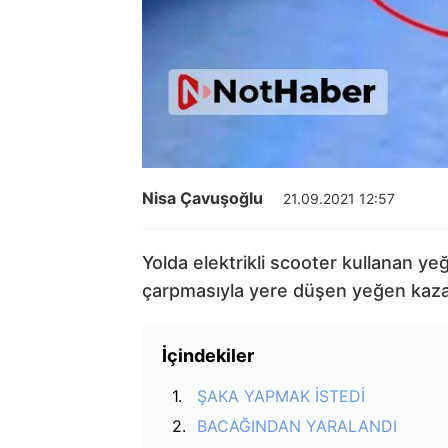
Nisa Çavuşoğlu
21.09.2021 12:57
Yolda elektrikli scooter kullanan y
çarpmasıyla yere düşen yeğen kazay
İçindekiler
ŞAKA YAPMAK İSTEDİ
BACAĞINDAN YARALANDI