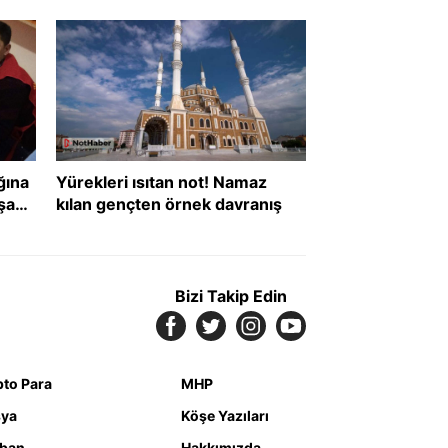
?
ğına
Yürekleri ısıtan not! Namaz
şanı
kılan gençten örnek davranış
def
Bizi Takip Edin
pto Para
MHP
ya
Köşe Yazıları
iban
Hakkımızda