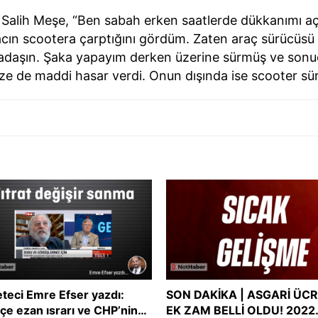
Salih Meşe, “Ben sabah erken saatlerde dükkanımı açtı
racın scootera çarptığını gördüm. Zaten araç sürücüsü 
kadaşın. Şaka yapayım derken üzerine sürmüş ve son
mize de maddi hasar verdi. Onun dışında ise scooter sür
teci Emre Efser yazdı:
SON DAKİKA | ASGARİ ÜC
çe ezan ısrarı ve CHP’nin
EK ZAM BELLİ OLDU! 2022