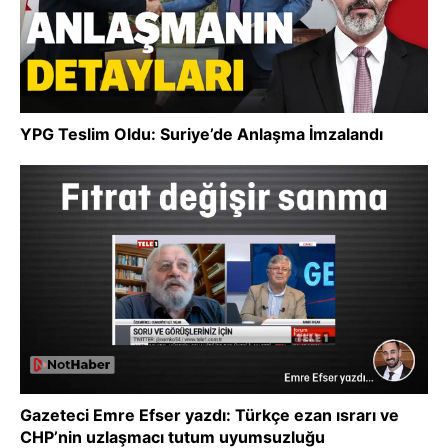
YPG Teslim Oldu: Suriye’de Anlaşma İmzalandı
Gazeteci Emre Efser yazdı: Türkçe ezan ısrarı ve
CHP’nin uzlaşmacı tutum uyumsuzluğu