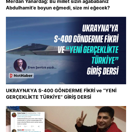
Merdan Yanardağ: Bu millet sizin ağababanız
Abdulhamit’e boyun eğmedi, size mi eğecek?
UKRAYNA’YA S-400 GÖNDERME FİKRİ ve “YENİ
GERÇEKLİKTE TÜRKİYE” GİRİŞ DERSİ