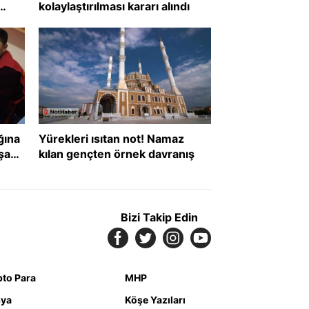
kolaylaştırılması kararı alındı
?
ğına
Yürekleri ısıtan not! Namaz
şanı
kılan gençten örnek davranış
def
Bizi Takip Edin
pto Para
MHP
ya
Köşe Yazıları