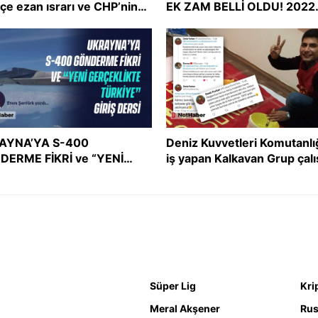
çe ezan ısrarı ve CHP’nin
EK ZAM BELLİ OLDU! 2022
şmacı tutum uyumsuzluğu
asgari ücreti ne kadar oldu
Asgari ücret zammı
AYNA’YA S-400
Deniz Kuvvetleri Komutanlı
DERME FİKRİ ve “YENİ
iş yapan Kalkavan Grup çalı
ÇEKLİKTE TÜRKİYE” GİRİŞ
İslam’ı ve Müslümanları he
Sİ
aldı!
Süper Lig
Kri
Meral Akşener
Rus