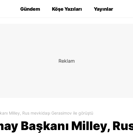
Gündem
Köşe Yazıları
Yayınlar
nı Milley, Rus mevkidaşı Gerasimov ile görüştü
y Başkanı Milley, Ru