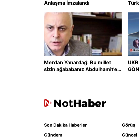
Anlaşma İmzalandı
Türk
uzla
Merdan Yanardağ: Bu millet
UKR
sizin ağababanız Abdulhamit’e
GÖN
boyun eğmedi, size mi eğecek?
GER
DER
Son Dakika Haberler
Görüş
Gündem
Güncel