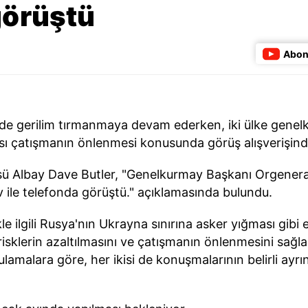
görüştü
Abon
de gerilim tırmanmaya devam ederken, iki ülke genel
lası çatışmanın önlenmesi konusunda görüş alışverişinde
 Albay Dave Butler, "Genelkurmay Başkanı Orgenera
 ile telefonda görüştü." açıklamasında bulundu.
kle ilgili Rusya'nın Ukrayna sınırına asker yığması gibi e
risklerin azaltılmasını ve çatışmanın önlenmesini sağlam
amalara göre, her ikisi de konuşmalarının belirli ayrıntı