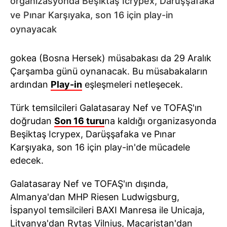
organizasyonda Beşiktaş Icrypex, Darüşşafaka
ve Pınar Karşıyaka, son 16 için play-in
oynayacak
gokea (Bosna Hersek) müsabakası da 29 Aralık
Çarşamba günü oynanacak. Bu müsabakaların
ardından
Play-in
eşleşmeleri netleşecek.
Türk temsilcileri Galatasaray Nef ve TOFAŞ'ın
doğrudan
Son 16 turu
na kaldığı organizasyonda
Beşiktaş Icrypex, Darüşşafaka ve Pınar
Karşıyaka, son 16 için play-in'de mücadele
edecek.
Galatasaray Nef ve TOFAŞ'ın dışında,
Almanya'dan MHP Riesen Ludwigsburg,
İspanyol temsilcileri BAXI Manresa ile Unicaja,
Litvanya'dan Rytas Vilnius, Macaristan'dan