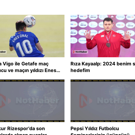
a Vigo ile Getafe maç
Rıza Kayaalp: 2024 benim 
cu ve maçın yıldızı Enes
hedefim
ur Rizespor'da son
Pepsi Yıldız Futbolcu
alarda alınan puanlar
Seminerlerinin üçüncüsü