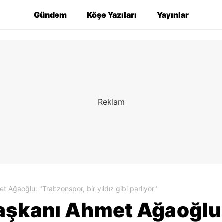
Gündem
Köşe Yazıları
Yayınlar
 Ağaoğlu: "Trabzonspor, bir yıldız gibi parlıyor"
aşkanı Ahmet Ağaoğlu: