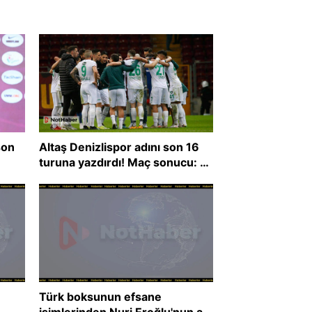
son
Altaş Denizlispor adını son 16
turuna yazdırdı! Maç sonucu: 3-
3
Türk boksunun efsane
isimlerinden Nuri Eroğlu'nun adı