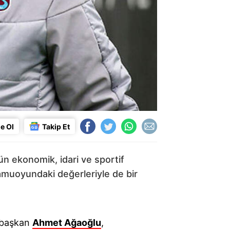
e Ol
Takip Et
 ekonomik, idari ve sportif
amuoyundaki değerleriyle de bir
e başkan
Ahmet Ağaoğlu
,