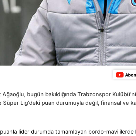
Abon
Ağaoğlu, bugün bakıldığında Trabzonspor Kulübü'nün
e Süper Lig'deki puan durumuyla değil, finansal ve k
 46 puanla lider durumda tamamlayan bordo-mavililerd