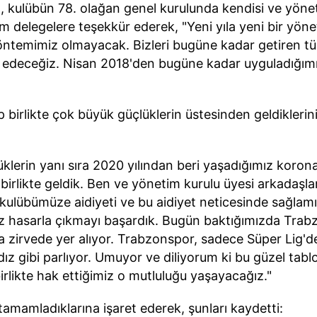
a, kulübün 78. olağan genel kurulunda kendisi ve yöne
 delegelere teşekkür ederek, "Yeni yıla yeni bir yönet
yöntemimiz olmayacak. Bizleri bugüne kadar getiren t
edeceğiz. Nisan 2018'den bugüne kadar uyguladığım
irlikte çok büyük güçlüklerin üstesinden geldikleri
klerin yanı sıra 2020 yılından beri yaşadığımız koron
irlikte geldik. Ben ve yönetim kurulu üyesi arkadaşları
in kulübümüze aidiyeti ve bu aidiyet neticesinde sağla
z hasarla çıkmayı başardık. Bugün baktığımızda Trab
da zirvede yer alıyor. Trabzonspor, sadece Süper Lig'd
ız gibi parlıyor. Umuyor ve diliyorum ki bu güzel tabl
rlikte hak ettiğimiz o mutluluğu yaşayacağız."
tamamladıklarına işaret ederek, şunları kaydetti: