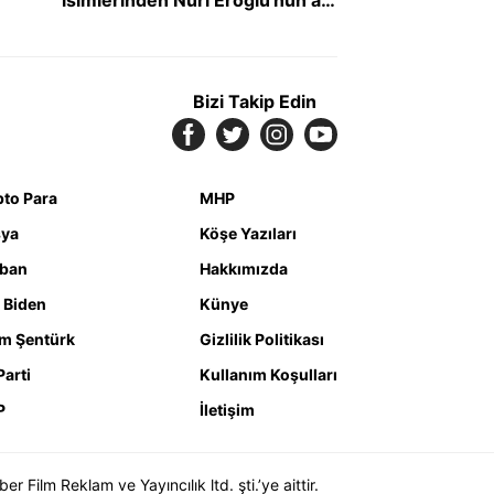
Kastamonu'da spor salonuna
verildi
Bizi Takip Edin
pto Para
MHP
ya
Köşe Yazıları
iban
Hakkımızda
 Biden
Künye
m Şentürk
Gizlilik Politikası
Parti
Kullanım Koşulları
P
İletişim
Film Reklam ve Yayıncılık ltd. şti.’ye aittir.