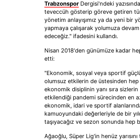
Trabzonspor
Dergisi'ndeki yazısınd
teveccüh gösterip göreve getiren tüm
yönetim anlayışımız ya da yeni bir 
yapmaya çalışarak yolumuza devam 
edeceğiz." ifadesini kullandı.
Nisan 2018'den günümüze kadar hep b
etti:
"Ekonomik, sosyal veya sportif güçlü
olumsuz etkilerin de üstesinden hep b
ekonomik disiplinin yanı sıra sizler
etkilendiği pandemi sürecinden en a
ekonomik, idari ve sportif alanların
kamuoyundaki değerleriyle de bir yıld
taşıyacağız ve sezon sonunda hep bi
Ağaoğlu, Süper Lig'in henüz yarısını 