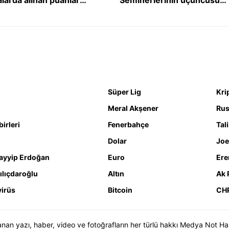
lleri düzeltti
Ankara'da yapıldı
Süper Lig
Kri
Meral Akşener
Rus
irleri
Fenerbahçe
Tal
Dolar
Joe
ayyip Erdoğan
Euro
Ere
ılıçdaroğlu
Altın
Ak 
irüs
Bitcoin
CH
n yazı, haber, video ve fotoğrafların her türlü hakkı Medya Not Haber 