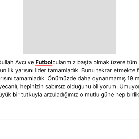
dullah Avcı ve
Futbol
cularımız başta olmak üzere tüm 
n ilk yarısını lider tamamladık. Bunu tekrar etmekte 
arısını tamamladık. Önümüzde daha oynanmamış 19 ma
yecanlı, hepinizin sabırsız olduğunu biliyorum. Umuy
ük bir tutkuyla arzuladığımız o mutlu güne hep birlikt