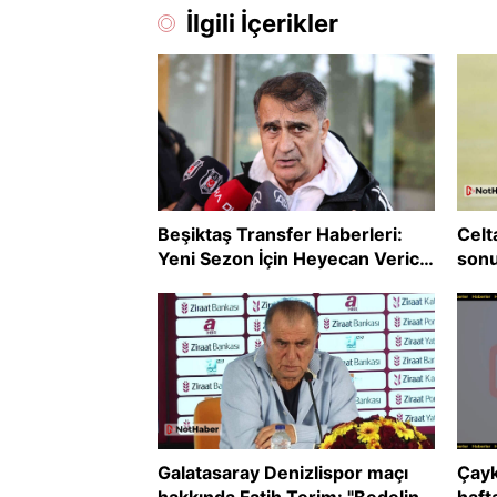
İlgili İçerikler
Beşiktaş Transfer Haberleri:
Celt
Yeni Sezon İçin Heyecan Verici
sonu
Gelişmeler
Ünal
Galatasaray Denizlispor maçı
Çayk
hakkında Fatih Terim: "Bedelini
haft