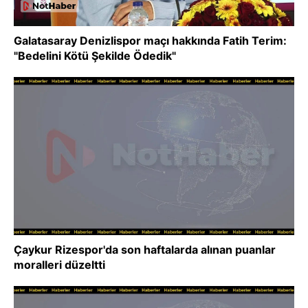
Galatasaray Denizlispor maçı hakkında Fatih Terim:
"Bedelini Kötü Şekilde Ödedik"
Çaykur Rizespor'da son haftalarda alınan puanlar
moralleri düzeltti