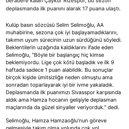
berabere kalan Çaykur Rizespor, bu sezon
deplasmanda ilk puanını alarak 17 puana ulaştı.
Kulüp basın sözcüsü Selim Selimoğlu, AA
muhabirine, sezona çok iyi başlayamadıklarını,
takımın uyum sürecinin uzun sürdüğünü söyledi.
Beklentilerin uzağında kaldıklarını ifade eden
Selimoğlu, "Böyle bir başlangıç hiç kimse
beklemiyordu. Lige çok kötü başladık ve ilk 9
haftada sadece 1 puan alabildik. Bu sonuçlar
birçok kişide ümitsizliğe neden olmuştu ama
sonradan toparlayarak iyi bir ivme yakaladık.
Deplasmanda ilk puanımızı Sivasspor karşısında
aldık ama Hamza hocanın gelişiyle deplasman
maçlarında da güzel sinyaller veriyorduk." dedi.
Selimoğlu, Hamza Hamzaoğlu'nun göreve
gelmesiyle takım olma yolunda çok yol