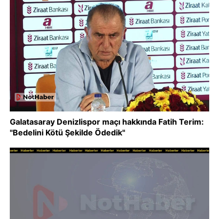
Galatasaray Denizlispor maçı hakkında Fatih Terim:
"Bedelini Kötü Şekilde Ödedik"