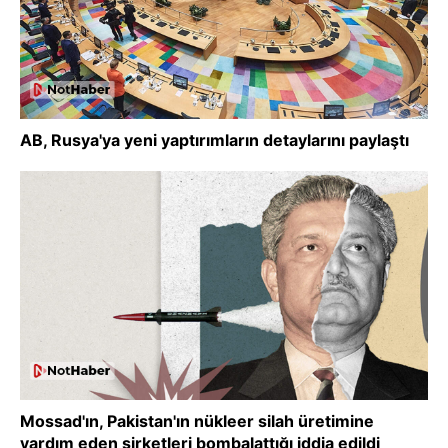
AB, Rusya'ya yeni yaptırımların detaylarını paylaştı
Mossad'ın, Pakistan'ın nükleer silah üretimine
yardım eden şirketleri bombalattığı iddia edildi