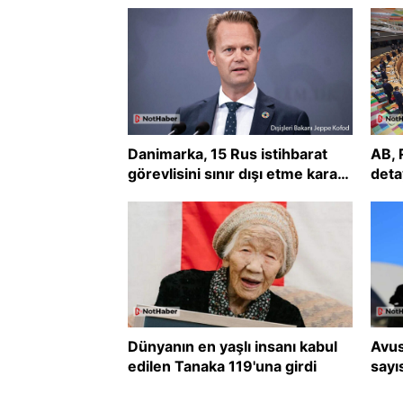
Danimarka, 15 Rus istihbarat
AB, 
görevlisini sınır dışı etme kararı
deta
aldı
Dünyanın en yaşlı insanı kabul
Avus
edilen Tanaka 119'una girdi
sayı