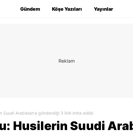
Gündem
Köşe Yazıları
Yayınlar
in Suudi Arabistan'a gönderdiği 3 İHA imha edildi
u: Husilerin Suudi Ara