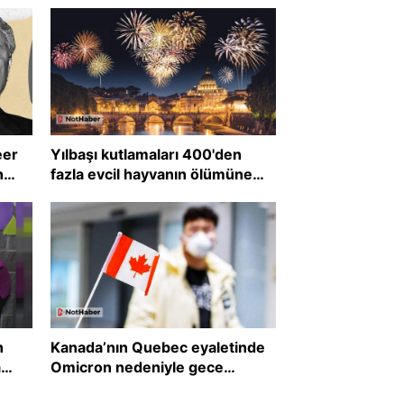
eer
Yılbaşı kutlamaları 400'den
n
fazla evcil hayvanın ölümüne
neden oldu!
n
Kanada’nın Quebec eyaletinde
a
Omicron nedeniyle gece
sokağa çıkma yasağı