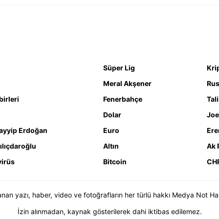
Süper Lig
Kri
Meral Akşener
Rus
irleri
Fenerbahçe
Tal
Dolar
Joe
ayyip Erdoğan
Euro
Ere
ılıçdaroğlu
Altın
Ak 
irüs
Bitcoin
CH
n yazı, haber, video ve fotoğrafların her türlü hakkı Medya Not Haber 
İzin alınmadan, kaynak gösterilerek dahi iktibas edilemez.