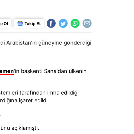
e Ol
Takip Et
di Arabistan'ın güneyine gönderdiği
emen
'in başkenti Sana'dan ülkenin
emleri tarafından imha edildiği
rdığına işaret edildi.
.
ğünü açıklamıştı.