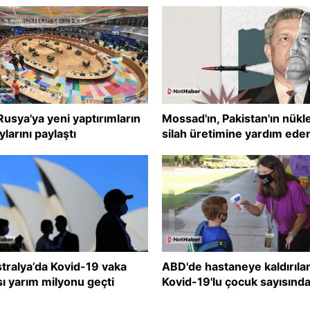
Rusya'ya yeni yaptırımların
Mossad'ın, Pakistan'ın nükl
ylarını paylaştı
silah üretimine yardım ede
şirketleri bombalattığı iddia
edildi
tralya’da Kovid-19 vaka
ABD'de hastaneye kaldırıla
sı yarım milyonu geçti
Kovid-19'lu çocuk sayısınd
tehlikeli artış