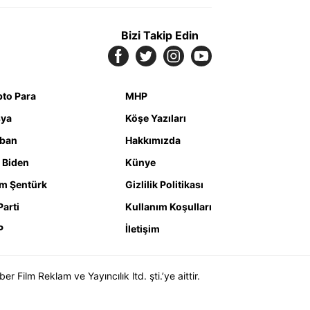
Bizi Takip Edin
pto Para
MHP
ya
Köşe Yazıları
iban
Hakkımızda
 Biden
Künye
m Şentürk
Gizlilik Politikası
Parti
Kullanım Koşulları
P
İletişim
Film Reklam ve Yayıncılık ltd. şti.’ye aittir.