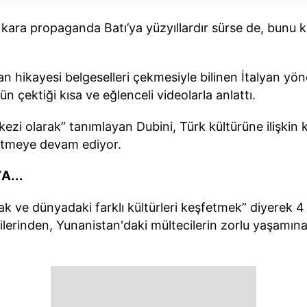
ve kara propaganda Batı’ya yüzyıllardır sürse de, bunu
san hikayesi belgeselleri çekmesiyle bilinen İtalyan y
ün çektiği kısa ve eğlenceli videolarla anlattı.
rkezi olarak” tanımlayan Dubini, Türk kültürüne ilişki
şfetmeye devam ediyor.
...
k ve dünyadaki farklı kültürleri keşfetmek” diyerek 4
lerinden, Yunanistan'daki mültecilerin zorlu yaşamına