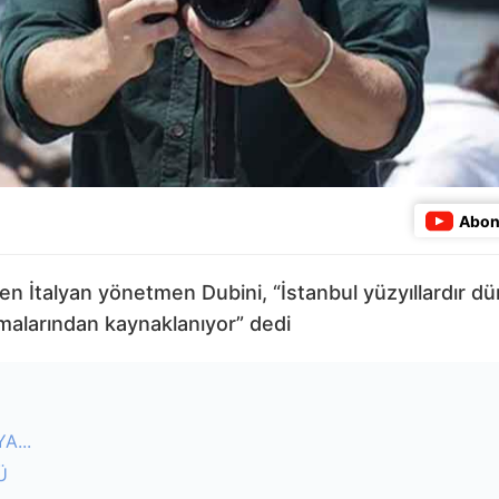
Abon
n İtalyan yönetmen Dubini, “İstanbul yüzyıllardır dü
lmalarından kaynaklanıyor” dedi
A...
Ü