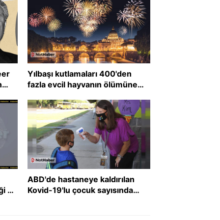
eer
Yılbaşı kutlamaları 400'den
n
fazla evcil hayvanın ölümüne
neden oldu!
ABD'de hastaneye kaldırılan
ği 3
Kovid-19'lu çocuk sayısında
tehlikeli artış