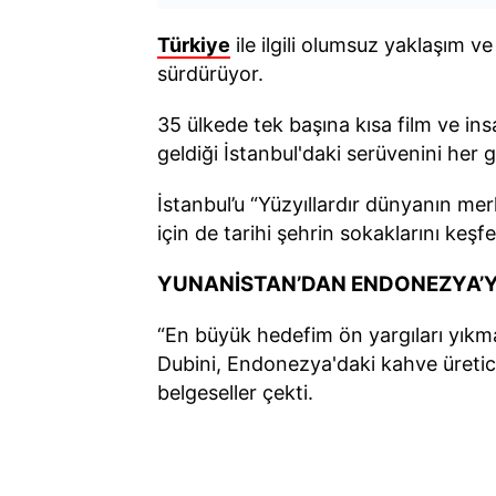
Türkiye
ile ilgili olumsuz yaklaşım 
sürdürüyor.
35 ülkede tek başına kısa film ve in
geldiği İstanbul'daki serüvenini her g
İstanbul’u “Yüzyıllardır dünyanın me
için de tarihi şehrin sokaklarını ke
YUNANİSTAN’DAN ENDONEZYA’YA
“En büyük hedefim ön yargıları yıkma
Dubini, Endonezya'daki kahve üretici
belgeseller çekti.