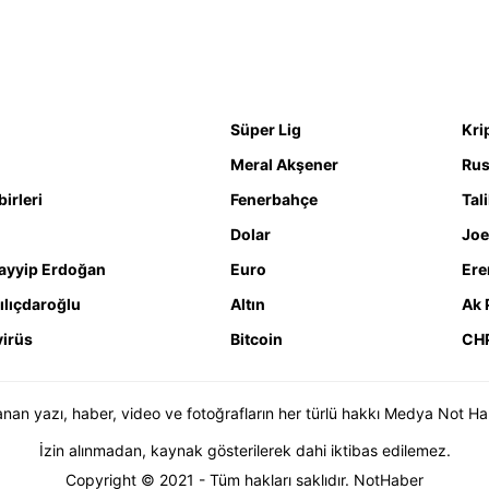
Süper Lig
Kri
Meral Akşener
Rus
irleri
Fenerbahçe
Tal
Dolar
Joe
ayyip Erdoğan
Euro
Ere
ılıçdaroğlu
Altın
Ak 
irüs
Bitcoin
CH
n yazı, haber, video ve fotoğrafların her türlü hakkı Medya Not Haber 
İzin alınmadan, kaynak gösterilerek dahi iktibas edilemez.
Copyright © 2021 - Tüm hakları saklıdır. NotHaber