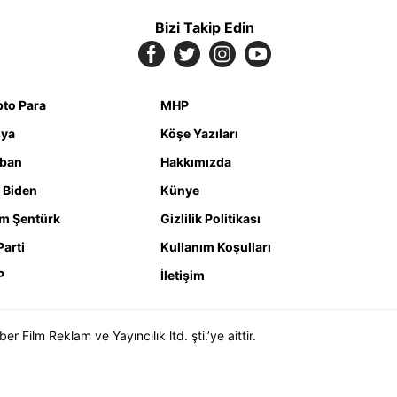
Bizi Takip Edin
pto Para
MHP
ya
Köşe Yazıları
iban
Hakkımızda
 Biden
Künye
m Şentürk
Gizlilik Politikası
Parti
Kullanım Koşulları
P
İletişim
Film Reklam ve Yayıncılık ltd. şti.’ye aittir.