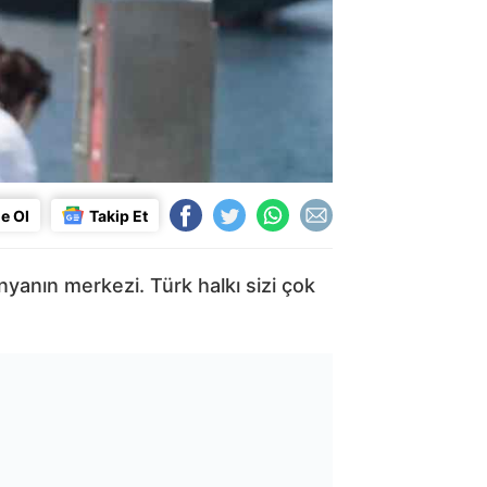
e Ol
Takip Et
nyanın merkezi. Türk halkı sizi çok