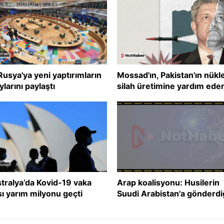
Rusya'ya yeni yaptırımların
Mossad'ın, Pakistan'ın nükl
ylarını paylaştı
silah üretimine yardım ede
şirketleri bombalattığı iddia
edildi
tralya’da Kovid-19 vaka
Arap koalisyonu: Husilerin
sı yarım milyonu geçti
Suudi Arabistan'a gönderdi
İHA imha edildi