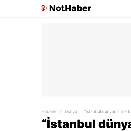
Haberler
Dünya
“İstanbul dünyanın merk
“İstanbul düny