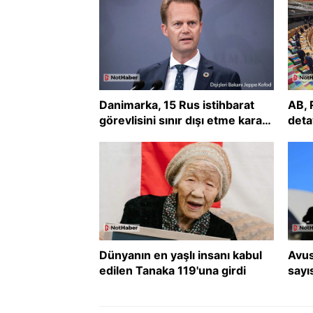
Danimarka, 15 Rus istihbarat
AB, 
görevlisini sınır dışı etme kararı
deta
aldı
Dünyanın en yaşlı insanı kabul
Avus
edilen Tanaka 119'una girdi
sayı