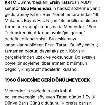
KKTC
Cumhurbaşkanı
Ersin Tatar
’dan ABD’li
senatör
Bob Menendez
'in hadsiz sözlerine yanıt
geldi. Güney Kıbrıs Rum Yönetimi tarafından "III.
Makarios Büyük Haç Nişanı" ile ödüllendirilmesi
töreninde yaptığı konuşmada Menendez, “Son
Türk askerinin Ada’dan ayrıldığını görme”
hedefini dillendirmişti. Bu açıklamayı
kınadıklarını bildiren Ersin Tatar, "Bu söylemin içi
tamamen boştur, dayanaksızdır. Kıbrıs'ın
gerçeklerinden uzak ve yoksundur. Dolayısıyla
böyle bir söyleme itibar etmemiz mümkün
değildir, kınıyoruz” ifadelerini kullandı.
1960 ÖNCESİNE GERİ DÖNÜLMEYECEK
Menendez'in sözlerinin asla kabul
edilemeyeceğini söyleyen Tatar, günün 1 Eylül
Dünya Barış Günü olduğunu, Kıbrıs’ta barışın