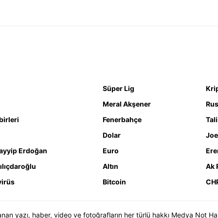
Süper Lig
Kri
Meral Akşener
Rus
irleri
Fenerbahçe
Tal
Dolar
Joe
ayyip Erdoğan
Euro
Ere
ılıçdaroğlu
Altın
Ak 
irüs
Bitcoin
CH
n yazı, haber, video ve fotoğrafların her türlü hakkı Medya Not Haber 