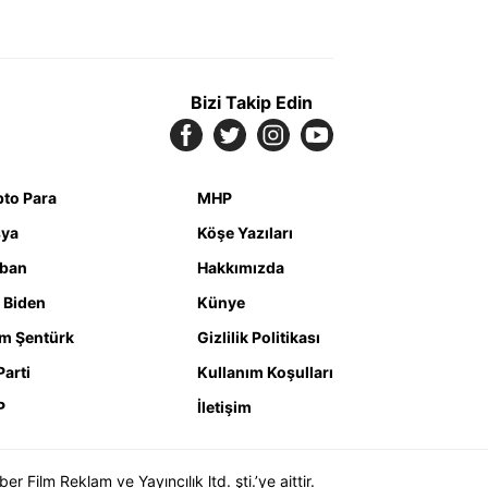
Bizi Takip Edin
pto Para
MHP
ya
Köşe Yazıları
iban
Hakkımızda
 Biden
Künye
m Şentürk
Gizlilik Politikası
Parti
Kullanım Koşulları
P
İletişim
Film Reklam ve Yayıncılık ltd. şti.’ye aittir.