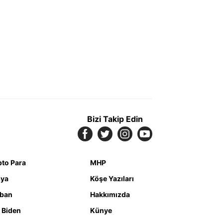
Bizi Takip Edin
pto Para
MHP
ya
Köşe Yazıları
iban
Hakkımızda
 Biden
Künye