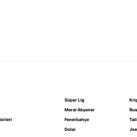
Süper Lig
Kri
Meral Akşener
Rus
irleri
Fenerbahçe
Tal
Dolar
Joe