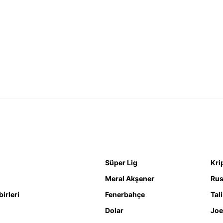
Süper Lig
Kri
Meral Akşener
Rus
irleri
Fenerbahçe
Tal
Dolar
Joe