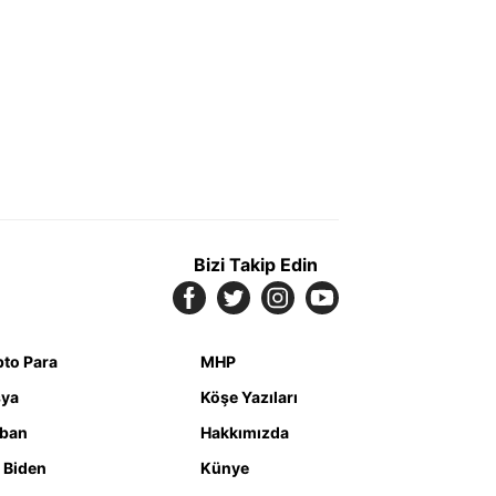
Bizi Takip Edin
pto Para
MHP
ya
Köşe Yazıları
iban
Hakkımızda
 Biden
Künye