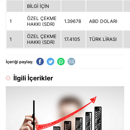
BİLGİ İÇİN
ÖZEL ÇEKME
1
1.39678
ABD DOLARI
HAKKI (SDR)
ÖZEL ÇEKME
1
17.4105
TÜRK LİRASI
HAKKI (SDR)
İçeriği paylaş:
İlgili İçerikler