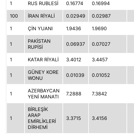
1
RUS RUBLESİ
0.16774
0.16994
100
İRAN RİYALİ
0.02949
0.02987
1
ÇİN YUANI
1.9436
1.9690
PAKİSTAN
1
0.06937
0.07027
RUPİSİ
1
KATAR RİYALİ
3.4012
3.4457
GÜNEY KORE
1
0.01039
0.01052
WONU
AZERBAYCAN
1
7.2888
7.3842
YENİ MANATI
BİRLEŞİK
ARAP
1
3.3715
3.4156
EMİRLİKLERİ
DİRHEMİ