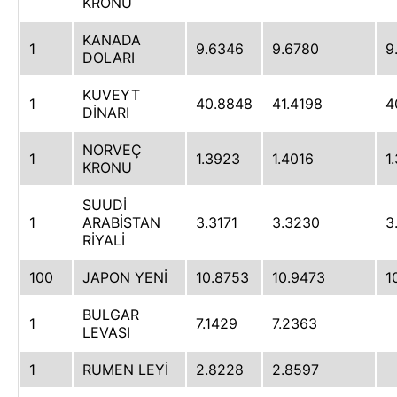
KRONU
KANADA
1
9.6346
9.6780
9
DOLARI
KUVEYT
1
40.8848
41.4198
4
DİNARI
NORVEÇ
1
1.3923
1.4016
1
KRONU
SUUDİ
1
ARABİSTAN
3.3171
3.3230
3
RİYALİ
100
JAPON YENİ
10.8753
10.9473
1
BULGAR
1
7.1429
7.2363
LEVASI
1
RUMEN LEYİ
2.8228
2.8597