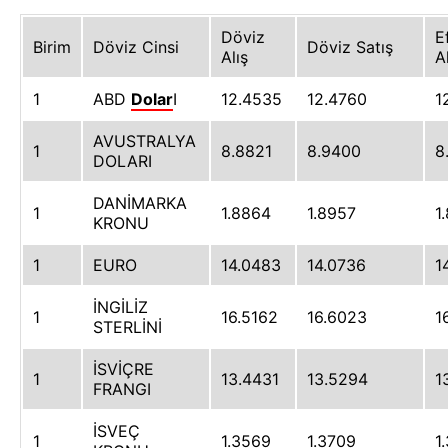
Döviz
E
Birim
Döviz Cinsi
Döviz Satış
Alış
A
1
ABD
Dolar
I
12.4535
12.4760
1
AVUSTRALYA
1
8.8821
8.9400
8
DOLARI
DANİMARKA
1
1.8864
1.8957
1
KRONU
1
EURO
14.0483
14.0736
1
İNGİLİZ
1
16.5162
16.6023
1
STERLİNİ
İSVİÇRE
1
13.4431
13.5294
1
FRANGI
İSVEÇ
1
1.3569
1.3709
1