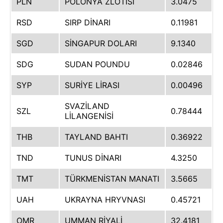
PLN
POLONYA ZLOTİSİ
3.0475
RSD
SIRP DİNARI
0.11981
SGD
SİNGAPUR DOLARI
9.1340
SDG
SUDAN POUNDU
0.02846
SYP
SURİYE LİRASI
0.00496
SVAZİLAND
SZL
0.78444
LİLANGENİSİ
THB
TAYLAND BAHTI
0.36922
TND
TUNUS DİNARI
4.3250
TMT
TÜRKMENİSTAN MANATI
3.5665
UAH
UKRAYNA HRYVNASI
0.45721
OMR
UMMAN RİYALİ
32.4181