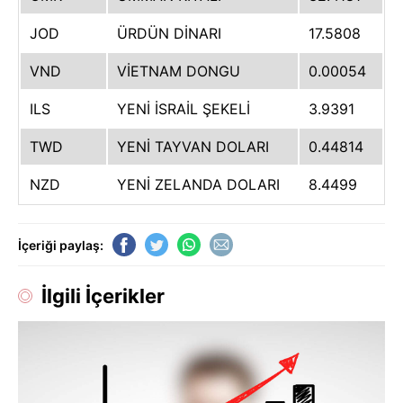
JOD
ÜRDÜN DİNARI
17.5808
VND
VİETNAM DONGU
0.00054
ILS
YENİ İSRAİL ŞEKELİ
3.9391
TWD
YENİ TAYVAN DOLARI
0.44814
NZD
YENİ ZELANDA DOLARI
8.4499
İçeriği paylaş:
İlgili İçerikler