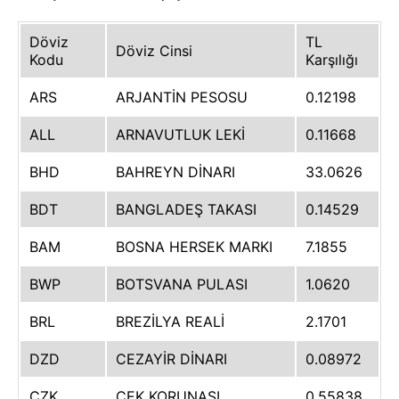
Döviz
TL
Döviz Cinsi
Kodu
Karşılığı
ARS
ARJANTİN PESOSU
0.12198
ALL
ARNAVUTLUK LEKİ
0.11668
BHD
BAHREYN DİNARI
33.0626
BDT
BANGLADEŞ TAKASI
0.14529
BAM
BOSNA HERSEK MARKI
7.1855
BWP
BOTSVANA PULASI
1.0620
BRL
BREZİLYA REALİ
2.1701
DZD
CEZAYİR DİNARI
0.08972
CZK
ÇEK KORUNASI
0.55838